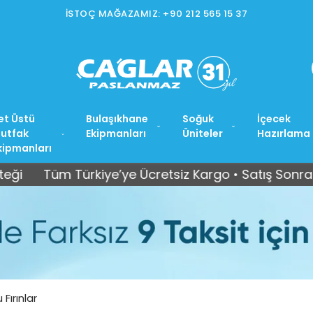
İSTOÇ MAĞAZAMIZ: +90 212 565 15 37
et Üstü
Bulaşıkhane
Soğuk
İçecek
utfak
Ekipmanları
Üniteler
Hazırlama
kipmanları
 Türkiye’ye Ücretsiz Kargo • Satış Sonrası Teknik S
Fırınlar