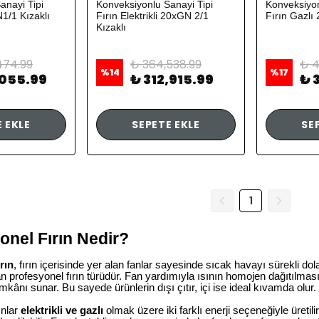
anayi Tipi
Konveksiyonlu Sanayi Tipi
Konveksiyon
1/1 Kızaklı
Fırın Elektrikli 20xGN 2/1
Fırın Gazlı
Kızaklı
474.99
₺ 364,538.99
₺ 4
%
14
%
17
,055.99
₺ 312,915.99
₺ 
 EKLE
SEPETE EKLE
SE
1
nel Fırın Nedir?
rın
, fırın içerisinde yer alan fanlar sayesinde sıcak havayı sürekli dol
 profesyonel fırın türüdür. Fan yardımıyla ısının homojen dağıtılması,
imkânı sunar. Bu sayede ürünlerin dışı çıtır, içi ise ideal kıvamda olur.
ınlar
elektrikli ve gazlı
olmak üzere iki farklı enerji seçeneğiyle üreti