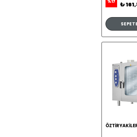
%
17
₺ 161
SEPETE
ÖZTİRYAKİLE