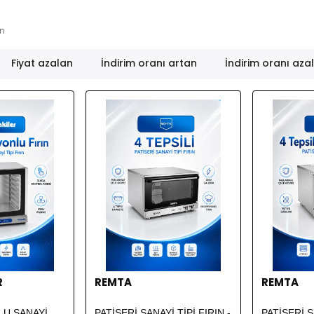
n
Fiyat azalan
İndirim oranı artan
İndirim oranı aza
R
REMTA
REMTA
U SANAYİ
PATİSERİ SANAYİ TİPİ FIRIN -
PATİSERİ S