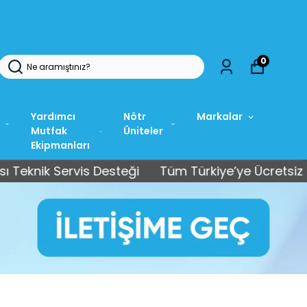
0
Yardımcı
Nötr
Markalar
Mutfak
Üniteler
Ekipmanları
ervis Desteği
Tüm Türkiye’ye Ücretsiz Kargo • Sat