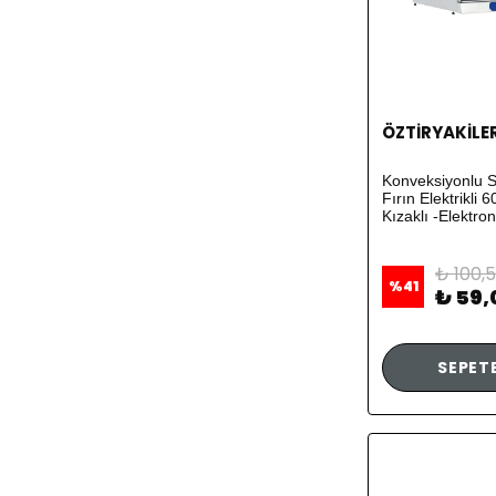
ÖZTİRYAKİLE
Konveksiyonlu S
Fırın Elektrikli 
Kızaklı -Elektron
₺ 100,
%
41
₺ 59,
SEPETE