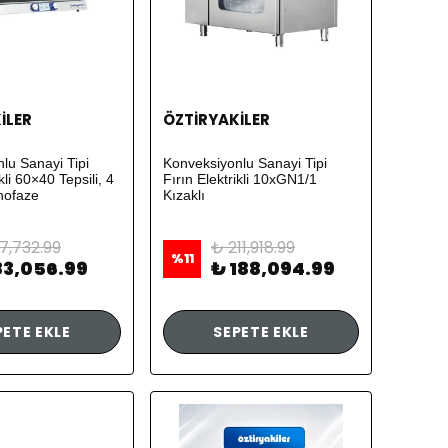
İLER
ÖZTİRYAKİLER
lu Sanayi Tipi
Konveksiyonlu Sanayi Tipi
kli 60×40 Tepsili, 4
Fırın Elektrikli 10xGN1/1
nofaze
Kızaklı
7,732.99
₺ 211,918.99
%
11
83,056.99
₺ 188,094.99
PETE EKLE
SEPETE EKLE