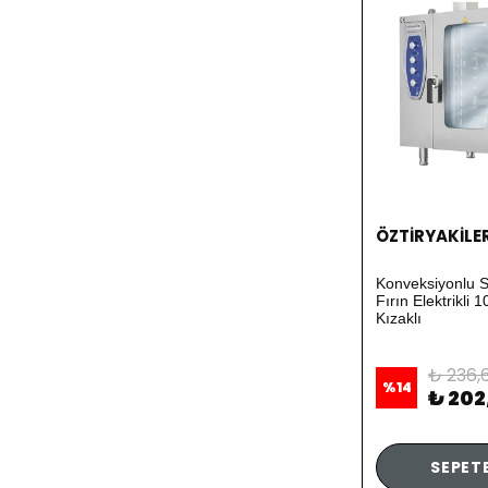
ÖZTİRYAKİLE
Konveksiyonlu S
Fırın Elektrikli
Kızaklı
₺ 236,
%
14
₺ 202
SEPETE