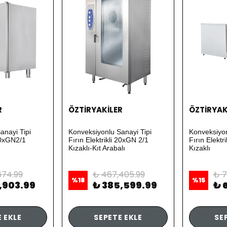
R
ÖZTİRYAKİLER
ÖZTİRYAK
anayi Tipi
Konveksiyonlu Sanayi Tipi
Konveksiyon
 10xGN2/1
Fırın Elektrikli 20xGN 2/1
Fırın Elektri
Kızaklı-Kıt Arabalı
Kızaklı
674.99
₺ 467,405.99
₺ 7
%
18
%
15
,903.99
₺ 385,599.99
₺ 
 EKLE
SEPETE EKLE
SE