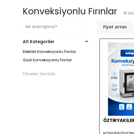
Konveksiyonlu Fırınlar
19
ürü
Fiyat artan
Alt Kategoriler
Elektrikli Konveksiyonlu Fırınlar
Gazlı Konveksiyonlu Fırınlar
Filtreleri temizle
ÖZTİRYAKİLE
KONVEKSİYONL