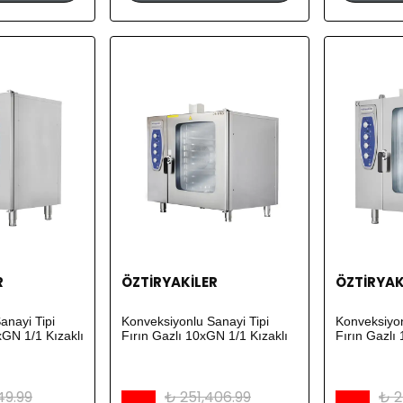
R
ÖZTİRYAKİLER
ÖZTİRYAK
anayi Tipi
Konveksiyonlu Sanayi Tipi
Konveksiyon
6xGN 1/1 Kızaklı
Fırın Gazlı 10xGN 1/1 Kızaklı
Fırın Gazlı
49.99
₺ 251,406.99
₺ 2