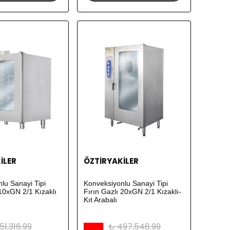
İLER
ÖZTİRYAKİLER
lu Sanayi Tipi
Konveksiyonlu Sanayi Tipi
 10xGN 2/1 Kızaklı
Fırın Gazlı 20xGN 2/1 Kızaklı-
Kıt Arabalı
51,316.99
₺ 497,548.99