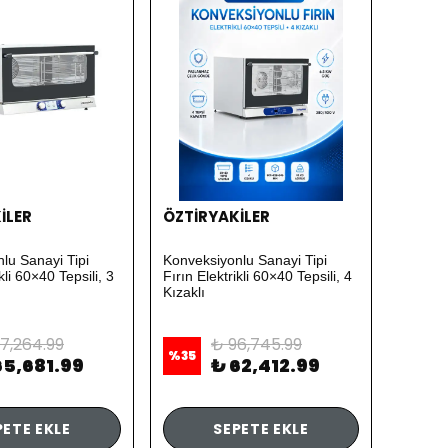
İLER
ÖZTİRYAKİLER
lu Sanayi Tipi
Konveksiyonlu Sanayi Tipi
kli 60×40 Tepsili, 3
Fırın Elektrikli 60×40 Tepsili, 4
Kızaklı
7,264.99
₺ 96,745.99
%
35
65,681.99
₺ 62,412.99
PETE EKLE
SEPETE EKLE