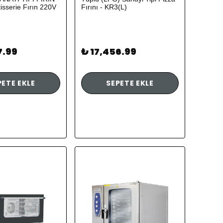
tisserie Fırın 220V
Fırını - KR3(L)
7.99
₺ 17,456.99
PETE EKLE
SEPETE EKLE