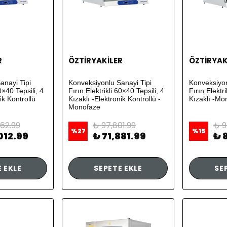
R
ÖZTİRYAKİLER
ÖZTİRYAK
anayi Tipi
Konveksiyonlu Sanayi Tipi
Konveksiyon
60×40 Tepsili, 4
Fırın Elektrikli 60×40 Tepsili, 4
Fırın Elektri
ik Kontrollü
Kızaklı -Elektronik Kontrollü -
Kızaklı -Mo
Monofaze
562.99
₺ 97,801.99
₺ 9
%
27
%
15
012.99
₺ 71,881.99
₺ 
 EKLE
SEPETE EKLE
SE