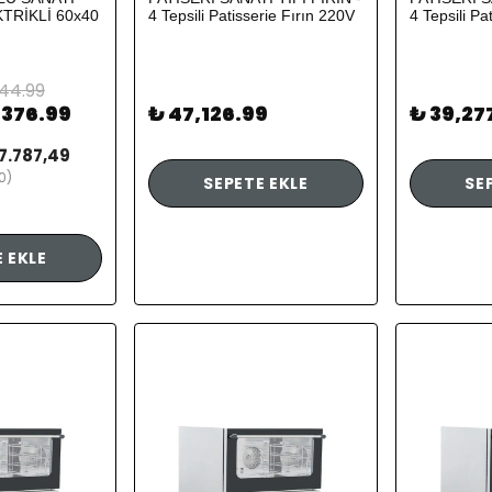
KTRİKLİ 60x40
4 Tepsili Patisserie Fırın 220V
4 Tepsili Pa
344.99
,376.99
₺ 47,126.99
₺ 39,27
7.787,49
0)
SEPETE EKLE
SE
 EKLE