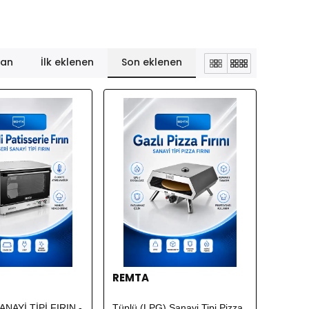
lan
İlk eklenen
Son eklenen
REMTA
ANAYİ TİPİ FIRIN -
Tüplü (LPG) Sanayi Tipi Pizza