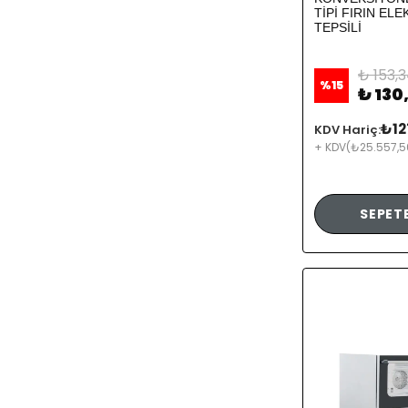
TİPİ FIRIN ELE
TEPSİLİ
₺ 153,
%
15
₺ 130
₺12
KDV Hariç:
+ KDV
(₺25.557,5
SEPETE