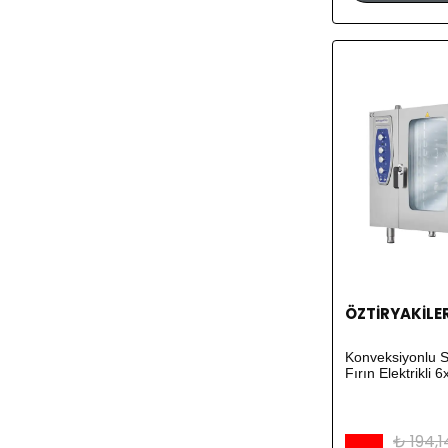
ÖZTİRYAKİLE
Konveksiyonlu S
Fırın Elektrikli 
₺ 194,1