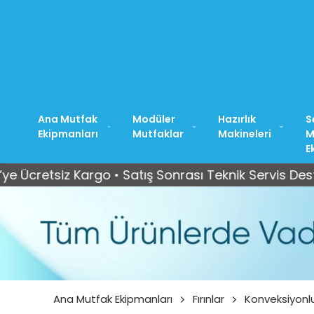
Ana Mutfak
Modüler
Hazırlık
S
Ekipmanları
Mutfaklar
Makineleri
M
E
 Kargo • Satış Sonrası Teknik Servis Desteği
Tüm
Ana Mutfak Ekipmanları
Fırınlar
Konveksiyonlu 