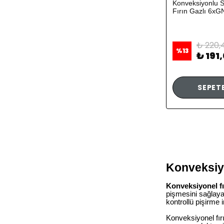
Konveksiyonlu S
Fırın Gazlı 6xGN
₺ 220,
%
13
₺ 191
SEPETE
Konveksiyo
Konveksiyonel fı
pişmesini sağlayan
kontrollü pişirme 
Konveksiyonel fır