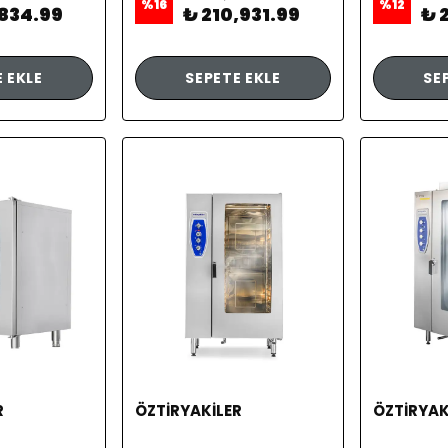
%
16
%
12
,834.99
₺ 210,931.99
₺ 
 EKLE
SEPETE EKLE
SE
R
ÖZTİRYAKİLER
ÖZTİRYAK