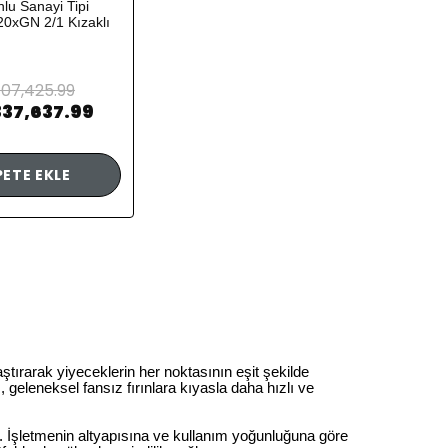
lu Sanayi Tipi
 20xGN 2/1 Kızaklı
07,425.99
337,637.99
PETE EKLE
aştırarak yiyeceklerin her noktasının eşit şekilde
 geleneksel fansız fırınlara kıyasla daha hızlı ve
lir. İşletmenin altyapısına ve kullanım yoğunluğuna göre