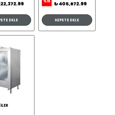
%
18
222,372.99
₺ 405,672.99
PETE EKLE
SEPETE EKLE
İLER