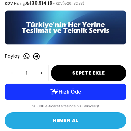
₺130.914,16
KDV Hariç:
+ KDV
(₺26.182,83)
Paylaş
:
SEPETE EKLE
HEMEN AL