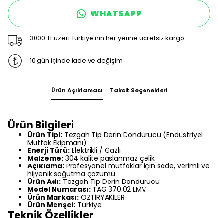
WHATSAPP
3000 TL üzeri Türkiye'nin her yerine ücretsiz kargo
10 gün içinde iade ve değişim
Ürün Açıklaması
Taksit Seçenekleri
Ürün Bilgileri
Ürün Tipi:
Tezgah Tip Derin Dondurucu (Endüstriyel
Mutfak Ekipmanı)
Enerji Türü:
Elektrikli / Gazlı
Malzeme:
304 kalite paslanmaz çelik
Açıklama:
Profesyonel mutfaklar için sade, verimli ve
hijyenik soğutma çözümü
Ürün Adı:
Tezgah Tip Derin Dondurucu
Model Numarası:
TAG 370.02 LMV
Ürün Markası:
ÖZTİRYAKİLER
Ürün Menşei:
Türkiye
Teknik Özellikler