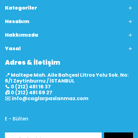
Kategoriler
Hesabım
Hakkımızda
Yasal
Adres & İletişim
📍 Maltepe Mah. Aile Bahçesi Litros Yolu Sok. No:
6/1 Zeytinburnu / İSTANBUL
📞 0 (212) 481 16 37
📠 0 (212) 481 69 27
✉️
info@caglarpaslanmaz.com
E - Bülten