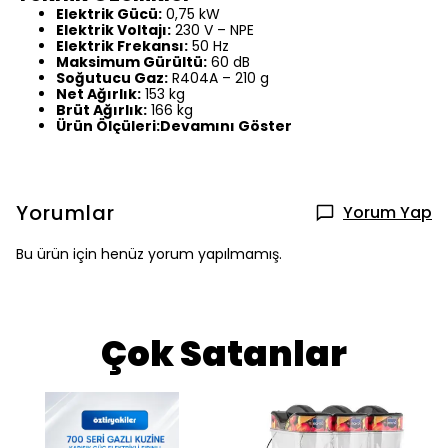
Elektrik Gücü:
0,75 kW
Elektrik Voltajı:
230 V – NPE
Elektrik Frekansı:
50 Hz
Maksimum Gürültü:
60 dB
Soğutucu Gaz:
R404A – 210 g
Net Ağırlık:
153 kg
Brüt Ağırlık:
166 kg
Ürün Ölçüleri:Devamını Göster
Yorumlar
Yorum Yap
Bu ürün için henüz yorum yapılmamış.
Çok Satanlar