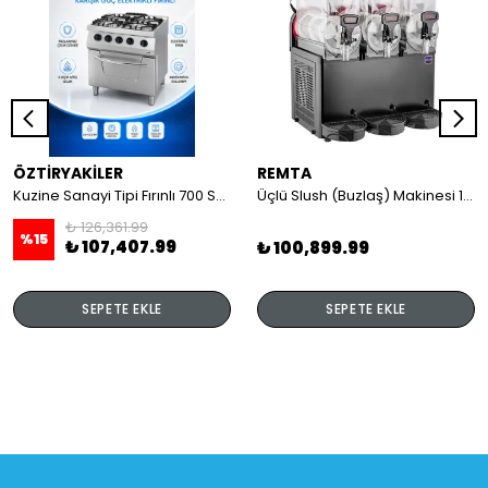
ÖZTİRYAKİLER
REMTA
Kuzine Sanayi Tipi Fırınlı 700 Seri Gazlı 4 Açık Ateş 80x70x85 (Lp)-2X6Kw+2X7,5Kw+6Kw Elektrikli Fırın
Üçlü Slush (Buzlaş) Makinesi 12+12+12 lt
₺ 126,361.99
%
15
₺ 107,407.99
₺ 100,899.99
SEPETE EKLE
SEPETE EKLE