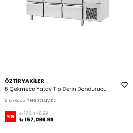
ÖZTİRYAKİLER
6 Çekmece Yatay Tip Derin Dondurucu
Ürün Kodu
:
79E3.37LMV.02
₺ 186,448.99
%
16
₺ 157,096.99