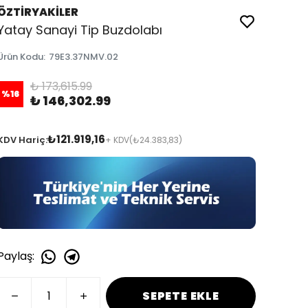
ÖZTİRYAKİLER
Yatay Sanayi Tip Buzdolabı
Ürün Kodu
:
79E3.37NMV.02
₺ 173,615.99
%
16
₺ 146,302.99
₺121.919,16
KDV Hariç:
+ KDV
(₺24.383,83)
Paylaş
:
SEPETE EKLE