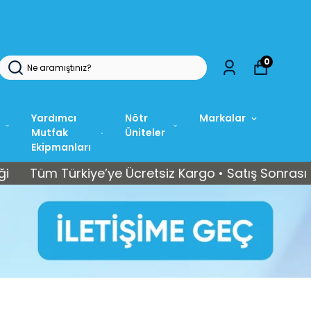
0
Yardımcı
Nötr
Markalar
Mutfak
Üniteler
Ekipmanları
m Türkiye’ye Ücretsiz Kargo • Satış Sonrası Teknik 