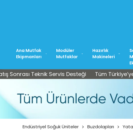
TOPKAPI MAĞAZAMIZ: +90 212 
Ana Mutfak
Modüler
Hazırlık
S
Ekipmanları
Mutfaklar
Makineleri
M
E
rası Teknik Servis Desteği
Tüm Türkiye’ye Ücretsi
Endüstriyel Soğuk Üniteler
Buzdolapları
Yata