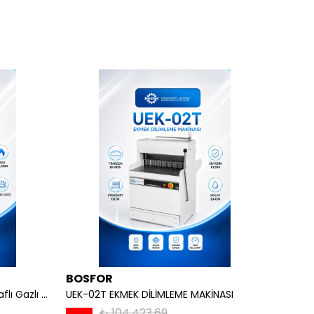
BOSFOR
REMT
OCAKLAR - 4 lü Ayaklı Taban Raflı Gazlı CE
UEK-02T EKMEK DİLİMLEME MAKİNASI
₺ 104,423.69