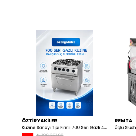
ÖZTİRYAKİLER
REMTA
li
Kuzine Sanayi Tipi Fırınlı 700 Seri Gazlı 4 Açık Ateş 80x70x85 (Lp)-2X6Kw+2X7,5Kw+6Kw Elektrikli Fırın
Üçlü Slush
₺ 126,361.99