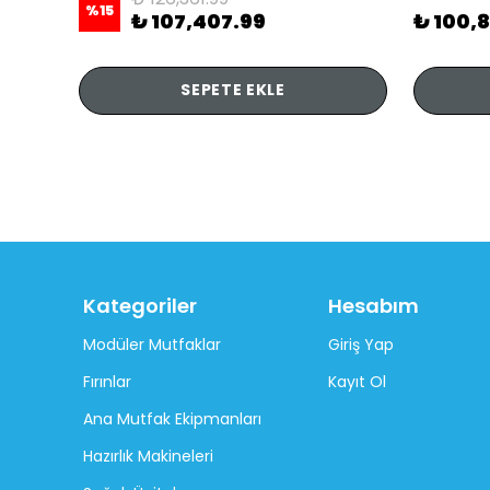
%
15
₺ 107,407.99
₺ 100,
SEPETE EKLE
Kategoriler
Hesabım
Modüler Mutfaklar
Giriş Yap
Fırınlar
Kayıt Ol
Ana Mutfak Ekipmanları
Hazırlık Makineleri