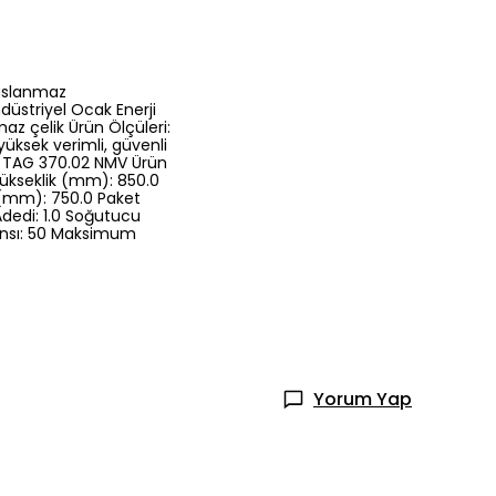
Paslanmaz
düstriyel Ocak Enerji
maz çelik Ürün Ölçüleri:
 yüksek verimli, güvenli
: TAG 370.02 NMV Ürün
Yükseklik (mm): 850.0
ni (mm): 750.0 Paket
Adedi: 1.0 Soğutucu
ekansı: 50 Maksimum
Yorum Yap