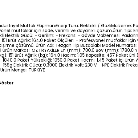
Endüstriyel Mutfak EkipmanıEnerji Türü: Elektrikli / GazlıMalzeme: 
yonel mutfaklar için sade, verimli ve dayanıklı çözüm.Ürün Tipi: En
ikli Elektrik Gücü: - Gerilim: - Frekans: - Gövde Malzemesi: Paslan
k: 151 Brüt Ağırlık: 164.0 Paket Ölçüleri: - Profesyonel mutfaklar için
 pişirme çözümü. Ürün Adı: Tezgah Tip Buzdolabı Model Numarası
rikli Ürün Markası: ÖZTİRYAKİLER En (mm): 700.0 Boy (mm): 1780.0 
(kg): 151 Brüt Ağırlık (kg): 164.0 Hacim: 1,05 Kapasite: 457 Paket E
1840.0 Paket Yüksekliği: 1050.0 Paket Hacmi: 1,45 Paket İçi Ürün 
– 158g Elektrik Gücü: 0,3000 Elektrik Volt: 230 V – NPE Elektrik Fr
 Ürün Menşei: TÜRKİYE
Göster