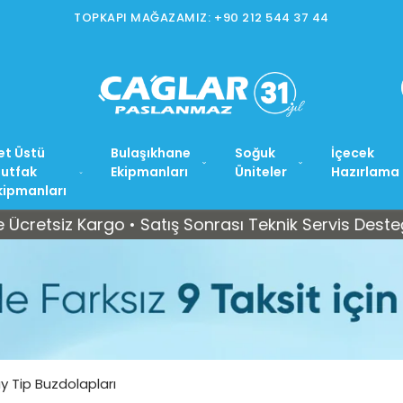
544 37 44
et Üstü
Bulaşıkhane
Soğuk
İçecek
utfak
Ekipmanları
Üniteler
Hazırlama
kipmanları
z Kargo • Satış Sonrası Teknik Servis Desteği
Tü
y Tip Buzdolapları