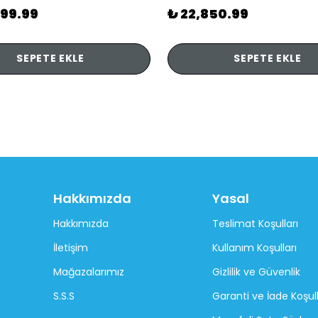
899.99
₺ 22,850.99
SEPETE EKLE
SEPETE EKLE
Hakkımızda
Yasal
Hakkımızda
Teslimat Koşulları
İletişim
Kullanım Koşulları
Mağazalarımız
Gizlilik ve Güvenlik
S.S.S
Garanti ve İade Koşull