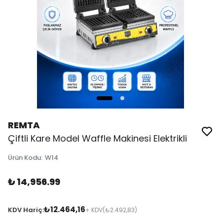
REMTA
Çiftli Kare Model Waffle Makinesi Elektrikli
Ürün Kodu
:
W14
₺ 14,956.99
₺12.464,16
KDV Hariç:
+ KDV
(₺2.492,83)