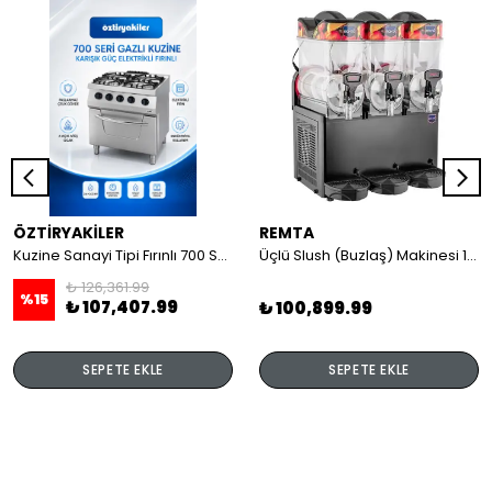
ÖZTİRYAKİLER
REMTA
Kuzine Sanayi Tipi Fırınlı 700 Seri Gazlı 4 Açık Ateş 80x70x85 (Lp)-2X6Kw+2X7,5Kw+6Kw Elektrikli Fırın
Üçlü Slush (Buzlaş) Makinesi 12+12+12 lt
₺ 126,361.99
%
15
₺ 107,407.99
₺ 100,899.99
SEPETE EKLE
SEPETE EKLE