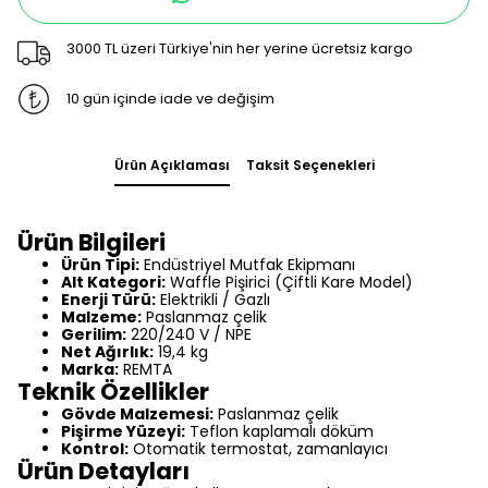
3000 TL üzeri Türkiye'nin her yerine ücretsiz kargo
10 gün içinde iade ve değişim
Ürün Açıklaması
Taksit Seçenekleri
Ürün Bilgileri
Ürün Tipi:
Endüstriyel Mutfak Ekipmanı
Alt Kategori:
Waffle Pişirici (Çiftli Kare Model)
Enerji Türü:
Elektrikli / Gazlı
Malzeme:
Paslanmaz çelik
Gerilim:
220/240 V / NPE
Net Ağırlık:
19,4 kg
Marka:
REMTA
Teknik Özellikler
Gövde Malzemesi:
Paslanmaz çelik
Pişirme Yüzeyi:
Teflon kaplamalı döküm
Kontrol:
Otomatik termostat, zamanlayıcı
Ürün Detayları