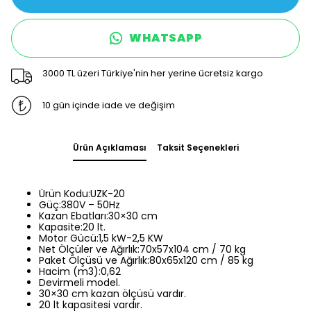
WHATSAPP
3000 TL üzeri Türkiye'nin her yerine ücretsiz kargo
10 gün içinde iade ve değişim
Ürün Açıklaması
Taksit Seçenekleri
Ürün Kodu:UZK-20
Güç:380V – 50Hz
Kazan Ebatları:30×30 cm
Kapasite:20 lt.
Motor Gücü:1,5 kW-2,5 KW
Net Ölçüler ve Ağırlık:70x57x104 cm / 70 kg
Paket Ölçüsü ve Ağırlık:80x65x120 cm / 85 kg
Hacim (m3):0,62
Devirmeli model.
30×30 cm kazan ölçüsü vardır.
20 lt kapasitesi vardır.