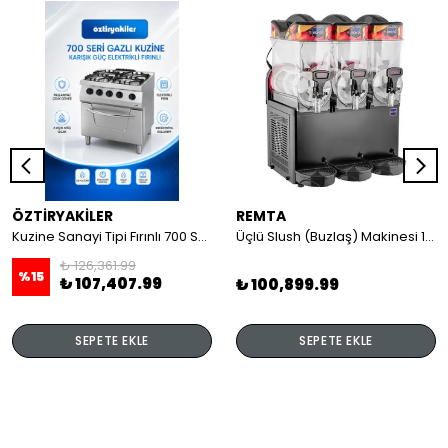
ÖZTİRYAKİLER
REMTA
Kuzine Sanayi Tipi Fırınlı 700 Seri Gazlı 4 Açık Ateş 80x70x85 (Lp)-2X6Kw+2X7,5Kw+6Kw Elektrikli Fırın
Üçlü Slush (Buzlaş) Makinesi 12+12+12 lt
₺ 126,361.99
%
15
₺ 107,407.99
₺ 100,899.99
SEPETE EKLE
SEPETE EKLE