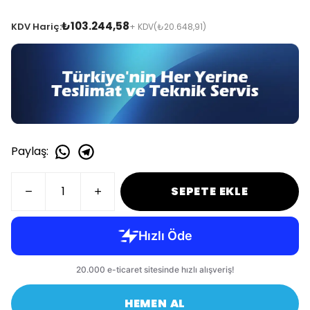
₺103.244,58
KDV Hariç:
+ KDV
(₺20.648,91)
Paylaş
:
SEPETE EKLE
HEMEN AL