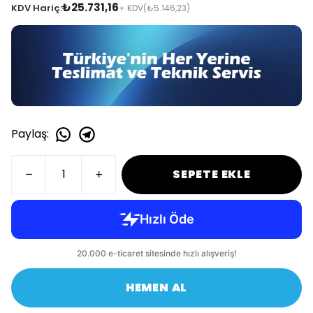
₺25.731,16
KDV Hariç:
+ KDV
(₺5.146,23)
Paylaş
:
SEPETE EKLE
HEMEN AL