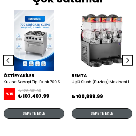
ÖZTİRYAKİLER
REMTA
Kuzine Sanayi Tipi Fırınlı 700 Seri Gazlı 4 Açık Ateş 80x70x85 (Lp)-2X6Kw+2X7,5Kw+6Kw Elektrikli Fırın
Üçlü Slush (Buzlaş) Makinesi 12+12+12 lt
₺ 126,361.99
%
15
₺ 107,407.99
₺ 100,899.99
SEPETE EKLE
SEPETE EKLE