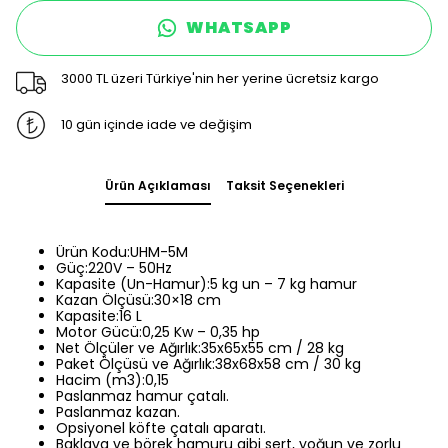
WHATSAPP
3000 TL üzeri Türkiye'nin her yerine ücretsiz kargo
10 gün içinde iade ve değişim
Ürün Açıklaması
Taksit Seçenekleri
Ürün Kodu:UHM-5M
Güç:220V – 50Hz
Kapasite (Un-Hamur):5 kg un – 7 kg hamur
Kazan Ölçüsü:30×18 cm
Kapasite:16 L
Motor Gücü:0,25 Kw – 0,35 hp
Net Ölçüler ve Ağırlık:35x65x55 cm / 28 kg
Paket Ölçüsü ve Ağırlık:38x68x58 cm / 30 kg
Hacim (m3):0,15
Paslanmaz hamur çatalı.
Paslanmaz kazan.
Opsiyonel köfte çatalı aparatı.
Baklava ve börek hamuru gibi sert, yoğun ve zorlu