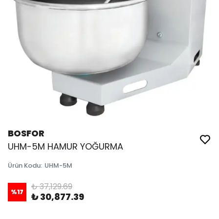
BOSFOR
UHM-5M HAMUR YOĞURMA
Ürün Kodu
:
UHM-5M
₺ 37,129.69
%
17
₺ 30,877.39