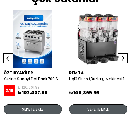
ÖZTİRYAKİLER
REMTA
Kuzine Sanayi Tipi Fırınlı 700 Seri Gazlı 4 Açık Ateş 80x70x85 (Lp)-2X6Kw+2X7,5Kw+6Kw Elektrikli Fırın
Üçlü Slush (Buzlaş) Makinesi 12+12+12 lt
₺ 126,361.99
%
15
₺ 107,407.99
₺ 100,899.99
SEPETE EKLE
SEPETE EKLE