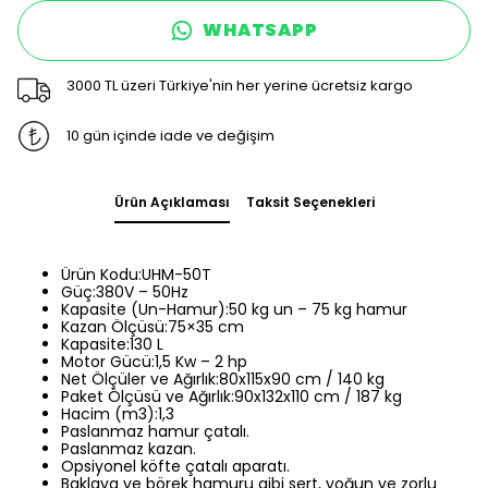
WHATSAPP
3000 TL üzeri Türkiye'nin her yerine ücretsiz kargo
10 gün içinde iade ve değişim
Ürün Açıklaması
Taksit Seçenekleri
Ürün Kodu:UHM-50T
Güç:380V – 50Hz
Kapasite (Un-Hamur):50 kg un – 75 kg hamur
Kazan Ölçüsü:75×35 cm
Kapasite:130 L
Motor Gücü:1,5 Kw – 2 hp
Net Ölçüler ve Ağırlık:80x115x90 cm / 140 kg
Paket Ölçüsü ve Ağırlık:90x132x110 cm / 187 kg
Hacim (m3):1,3
Paslanmaz hamur çatalı.
Paslanmaz kazan.
Opsiyonel köfte çatalı aparatı.
Baklava ve börek hamuru gibi sert, yoğun ve zorlu