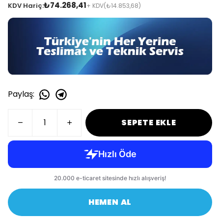
₺74.268,41
KDV Hariç:
+ KDV
(₺14.853,68)
Paylaş
:
SEPETE EKLE
HEMEN AL