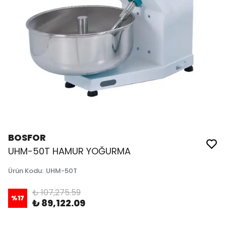
BOSFOR
UHM-50T HAMUR YOĞURMA
Ürün Kodu
:
UHM-50T
₺ 107,275.59
%
17
₺ 89,122.09