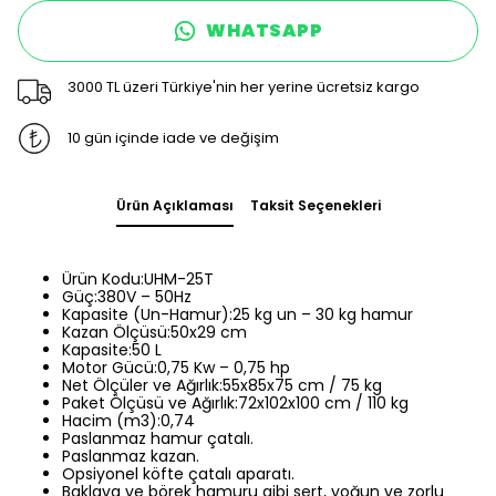
WHATSAPP
3000 TL üzeri Türkiye'nin her yerine ücretsiz kargo
10 gün içinde iade ve değişim
Ürün Açıklaması
Taksit Seçenekleri
Ürün Kodu:UHM-25T
Güç:380V – 50Hz
Kapasite (Un-Hamur):25 kg un – 30 kg hamur
Kazan Ölçüsü:50x29 cm
Kapasite:50 L
Motor Gücü:0,75 Kw – 0,75 hp
Net Ölçüler ve Ağırlık:55x85x75 cm / 75 kg
Paket Ölçüsü ve Ağırlık:72x102x100 cm / 110 kg
Hacim (m3):0,74
Paslanmaz hamur çatalı.
Paslanmaz kazan.
Opsiyonel köfte çatalı aparatı.
Baklava ve börek hamuru gibi sert, yoğun ve zorlu