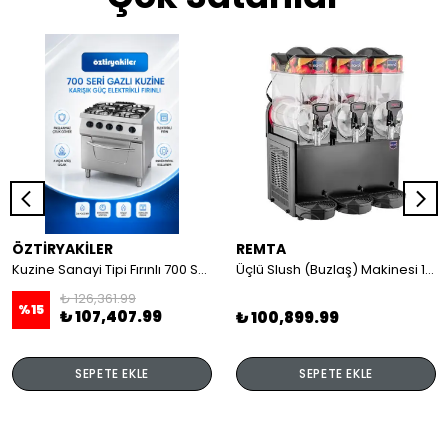
ÖZTİRYAKİLER
REMTA
Kuzine Sanayi Tipi Fırınlı 700 Seri Gazlı 4 Açık Ateş 80x70x85 (Lp)-2X6Kw+2X7,5Kw+6Kw Elektrikli Fırın
Üçlü Slush (Buzlaş) Makinesi 12+12+12 lt
₺ 126,361.99
%
15
₺ 107,407.99
₺ 100,899.99
SEPETE EKLE
SEPETE EKLE