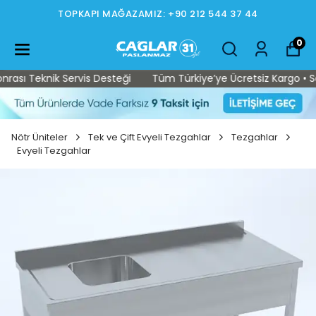
TOPKAPI MAĞAZAMIZ: +90 212 544 37 44
0
ası Teknik Servis Desteği
Tüm Türkiye’ye Ücretsiz Kargo • Satı
Nötr Üniteler
Tek ve Çift Evyeli Tezgahlar
Tezgahlar
Evyeli Tezgahlar