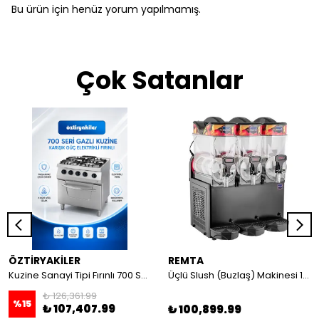
Bu ürün için henüz yorum yapılmamış.
Çok Satanlar
ÖZTİRYAKİLER
REMTA
Kuzine Sanayi Tipi Fırınlı 700 Seri Gazlı 4 Açık Ateş 80x70x85 (Lp)-2X6Kw+2X7,5Kw+6Kw Elektrikli Fırın
Üçlü Slush (Buzlaş) Makinesi 12+12+12 lt
₺ 126,361.99
%
15
₺ 107,407.99
₺ 100,899.99