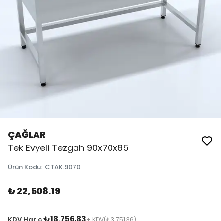
ÇAĞLAR
Tek Evyeli Tezgah 90x70x85
Ürün Kodu
:
CTAK.9070
₺ 22,508.19
₺18.756,83
KDV Hariç:
+ KDV
(₺3.751,36)