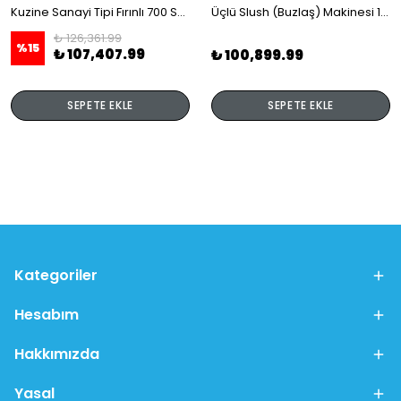
Kuzine Sanayi Tipi Fırınlı 700 Seri Gazlı 4 Açık Ateş 80x70x85 (Lp)-2X6Kw+2X7,5Kw+6Kw Elektrikli Fırın
Üçlü Slush (Buzlaş) Makinesi 12+12+12 lt
₺ 126,361.99
%
15
₺ 107,407.99
₺ 100,899.99
SEPETE EKLE
SEPETE EKLE
Kategoriler
Hesabım
Hakkımızda
Yasal