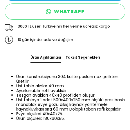
WHATSAPP
3000 TL üzeri Türkiye'nin her yerine ücretsiz kargo
10 gün içinde iade ve değişim
Ürün Açıklaması
Taksit Seçenekleri
Ürün konstrüksiyonu 304 kalite paslanmaz çelikten
üretilir.
Üst tabla alınlar 40 mm.
Ayarlanabilir rotil ayaklıdır.
Tezgah ayakları 40x40 profilden oluşur.
Üst tablaya 1 adet 500x400x250 mm ölçülü pres baskı
monoblok evye gözü dikiş kaynak yöntemiyle
kaynaklıArkası sırtı 60 mm Dolaplı taban raflı kapılıdır.
Evye ölçüleri 40x40x25.
Ürün ölçüleri: 180x60x85.