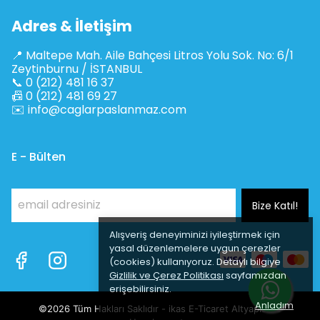
Adres & İletişim
📍 Maltepe Mah. Aile Bahçesi Litros Yolu Sok. No: 6/1
Zeytinburnu / İSTANBUL
📞 0 (212) 481 16 37
📠 0 (212) 481 69 27
✉️
info@caglarpaslanmaz.com
E - Bülten
Bize Katıl!
Alışveriş deneyiminizi iyileştirmek için
yasal düzenlemelere uygun çerezler
(cookies) kullanıyoruz. Detaylı bilgiye
Gizlilik ve Çerez Politikası
sayfamızdan
erişebilirsiniz.
Anladım
©2026 Tüm Hakları Saklıdır - ikas E-Ticaret
Altyapısı ile