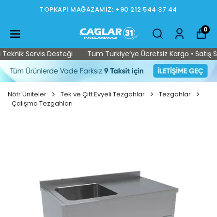
TOPKAPI MAĞAZAMIZ: +90 212 544 37 44
0
eknik Servis Desteği
Tüm Türkiye’ye Ücretsiz Kargo • Satış Son
Nötr Üniteler
Tek ve Çift Evyeli Tezgahlar
Tezgahlar
Çalışma Tezgahları