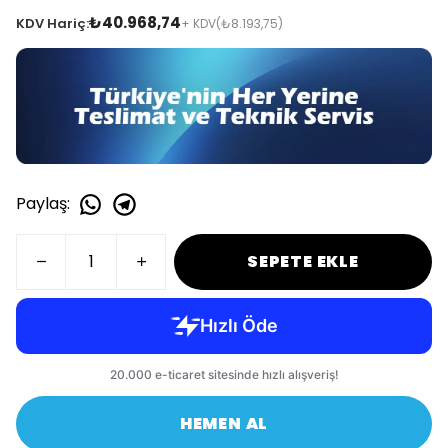
₺40.968,74
KDV Hariç:
+ KDV
(₺8.193,75)
Paylaş
:
SEPETE EKLE
HEMEN AL