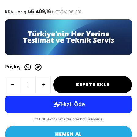
₺5.409,16
KDV Hariç:
+ KDV
(₺1.081,83)
Paylaş
:
SEPETE EKLE
HEMEN AL