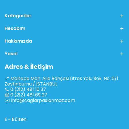
Kategoriler
Hesabım
Hakkımızda
Yasal
Adres & İletişim
📍 Maltepe Mah. Aile Bahçesi Litros Yolu Sok. No: 6/1
Zeytinburnu / İSTANBUL
📞 0 (212) 481 16 37
📠 0 (212) 481 69 27
✉️
info@caglarpaslanmaz.com
E - Bülten