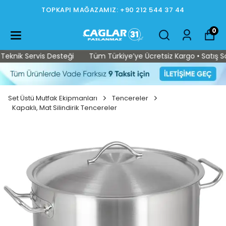
TOPKAPI MAĞAZAMIZ: +90 212 544 37 44
0
knik Servis Desteği
Tüm Türkiye’ye Ücretsiz Kargo • Satış Sonr
Set Üstü Mutfak Ekipmanları
Tencereler
Kapaklı, Mat Silindirik Tencereler