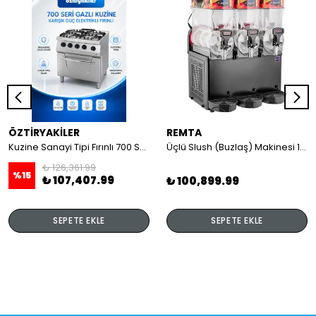
ÖZTİRYAKİLER
REMTA
Kuzine Sanayi Tipi Fırınlı 700 Seri Gazlı 4 Açık Ateş 80x70x85 (Lp)-2X6Kw+2X7,5Kw+6Kw Elektrikli Fırın
Üçlü Slush (Buzlaş) Makinesi 12+12+12 lt
₺ 126,361.99
%
15
₺ 107,407.99
₺ 100,899.99
SEPETE EKLE
SEPETE EKLE