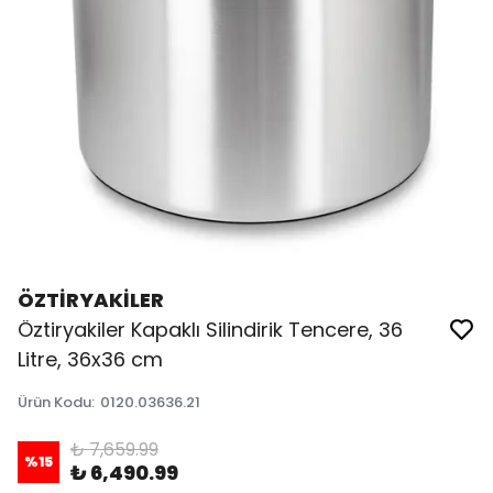
ÖZTİRYAKİLER
Öztiryakiler Kapaklı Silindirik Tencere, 36
Litre, 36x36 cm
Ürün Kodu
:
0120.03636.21
₺ 7,659.99
%
15
₺ 6,490.99