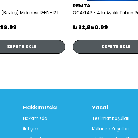
REMTA
 (Buzlaş) Makinesi 12+12+12 lt
899.99
₺ 22,850.99
SEPETE EKLE
SEPETE EKLE
Hakkımızda
Yasal
Hakkımızda
Teslimat Koşulları
İletişim
Kullanım Koşulları