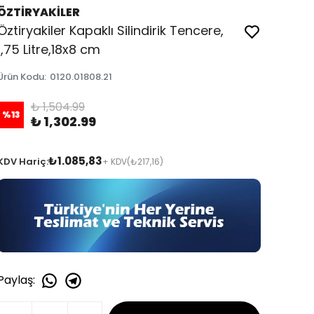
ÖZTİRYAKİLER
Öztiryakiler Kapaklı Silindirik Tencere,
1,75 Litre,18x8 cm
Ürün Kodu
:
0120.01808.21
₺ 1,504.99
%
13
₺ 1,302.99
₺1.085,83
KDV Hariç:
+ KDV
(₺217,16)
Paylaş
: