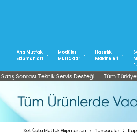
Ana Mutfak
Modüler
Hazırlık
S
Ekipmanları
Mutfaklar
Makineleri
M
E
onrası Teknik Servis Desteği
Tüm Türkiye’ye Ücret
Set Üstü Mutfak Ekipmanları
Tencereler
Kapa