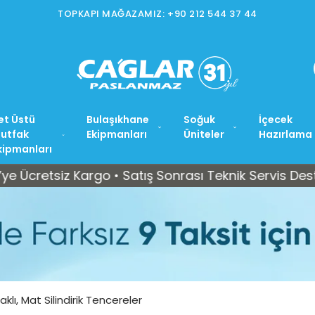
TOPKAPI MAĞAZAMIZ: +90 212 544 37 44
et Üstü
Bulaşıkhane
Soğuk
İçecek
utfak
Ekipmanları
Üniteler
Hazırlama
kipmanları
siz Kargo • Satış Sonrası Teknik Servis Desteği
klı, Mat Silindirik Tencereler