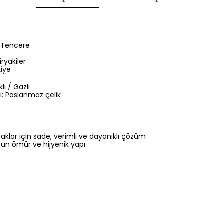
ik Tencere
ryakiler
kiye
kli / Gazlı
: Paslanmaz çelik
klar için sade, verimli ve dayanıklı çözüm
zun ömür ve hijyenik yapı