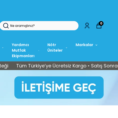
0
Yardımcı
Nötr
Markalar
Mutfak
Üniteler
Ekipmanları
Tüm Türkiye’ye Ücretsiz Kargo • Satış Sonrası Tekni