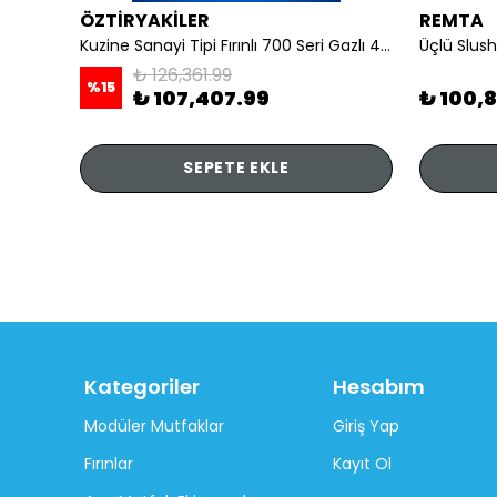
ÖZTİRYAKİLER
REMTA
li
Kuzine Sanayi Tipi Fırınlı 700 Seri Gazlı 4 Açık Ateş 80x70x85 (Lp)-2X6Kw+2X7,5Kw+6Kw Elektrikli Fırın
Üçlü Slush
₺ 126,361.99
%
15
₺ 107,407.99
₺ 100,
SEPETE EKLE
Kategoriler
Hesabım
Modüler Mutfaklar
Giriş Yap
Fırınlar
Kayıt Ol