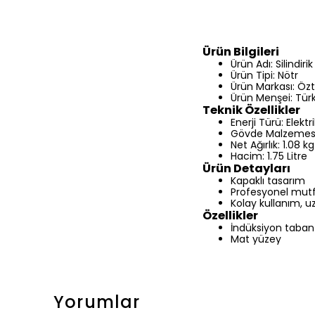
Ürün Bilgileri
Ürün Adı: Silindir
Ürün Tipi: Nötr
Ürün Markası: Özti
Ürün Menşei: Tür
Teknik Özellikler
Enerji Türü: Elektri
Gövde Malzemesi
Net Ağırlık: 1.08 kg
Hacim: 1.75 Litre
Ürün Detayları
Kapaklı tasarım
Profesyonel mutfa
Kolay kullanım, u
Özellikler
İndüksiyon taban
Mat yüzey
Yorumlar