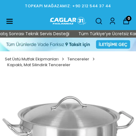
TOPKAPI MAĞAZAMIZ: +90 212 544 37 44
0
ş Sonrası Teknik Servis Desteği
Tüm Türkiye’ye Ücretsiz Kargo 
Set Üstü Mutfak Ekipmanları
Tencereler
Kapaklı, Mat Silindirik Tencereler