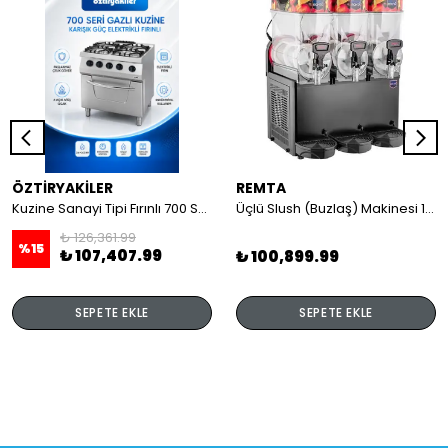
ÖZTİRYAKİLER
REMTA
Kuzine Sanayi Tipi Fırınlı 700 Seri Gazlı 4 Açık Ateş 80x70x85 (Lp)-2X6Kw+2X7,5Kw+6Kw Elektrikli Fırın
Üçlü Slush (Buzlaş) Makinesi 12+12+12 lt
₺ 126,361.99
%
15
₺ 107,407.99
₺ 100,899.99
SEPETE EKLE
SEPETE EKLE