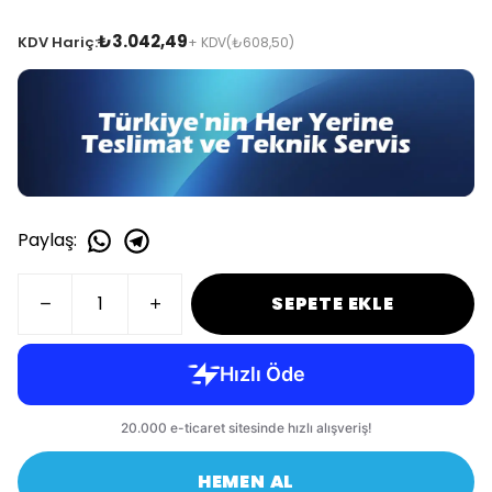
₺3.042,49
KDV Hariç:
+ KDV
(₺608,50)
Paylaş
:
SEPETE EKLE
HEMEN AL