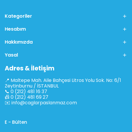
Kategoriler
Hesabım
Hakkımızda
Yasal
Adres & İletişim
📍 Maltepe Mah. Aile Bahçesi Litros Yolu Sok. No: 6/1
Zeytinburnu / İSTANBUL
📞 0 (212) 481 16 37
📠 0 (212) 481 69 27
✉️
info@caglarpaslanmaz.com
E - Bülten