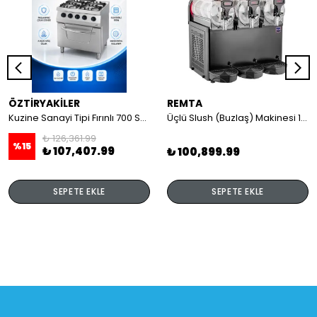
ÖZTİRYAKİLER
REMTA
Kuzine Sanayi Tipi Fırınlı 700 Seri Gazlı 4 Açık Ateş 80x70x85 (Lp)-2X6Kw+2X7,5Kw+6Kw Elektrikli Fırın
Üçlü Slush (Buzlaş) Makinesi 12+12+12 lt
₺ 126,361.99
%
15
₺ 107,407.99
₺ 100,899.99
SEPETE EKLE
SEPETE EKLE