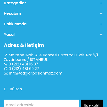
Kategoriler
Hesabım
Hakkımızda
Yasal
Adres & İletişim
📍 Maltepe Mah. Aile Bahçesi Litros Yolu Sok. No: 6/1
Zeytinburnu / İSTANBUL
📞 0 (212) 481 16 37
📠 0 (212) 481 69 27
✉️
info@caglarpaslanmaz.com
E - Bülten
Bize Katıl!