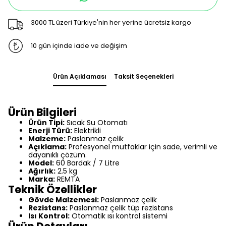
3000 TL üzeri Türkiye'nin her yerine ücretsiz kargo
10 gün içinde iade ve değişim
Ürün Açıklaması
Taksit Seçenekleri
Ürün Bilgileri
Ürün Tipi:
Sıcak Su Otomatı
Enerji Türü:
Elektrikli
Malzeme:
Paslanmaz çelik
Açıklama:
Profesyonel mutfaklar için sade, verimli ve
dayanıklı çözüm.
Model:
60 Bardak / 7 Litre
Ağırlık:
2.5 kg
Marka:
REMTA
Teknik Özellikler
Gövde Malzemesi:
Paslanmaz çelik
Rezistans:
Paslanmaz çelik tüp rezistans
Isı Kontrol:
Otomatik ısı kontrol sistemi