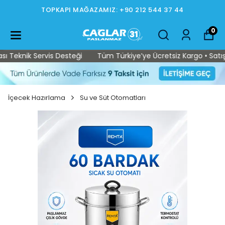
TOPKAPI MAĞAZAMIZ: +90 212 544 37 44
0
Teknik Servis Desteği
Tüm Türkiye’ye Ücretsiz Kargo • Satış So
İçecek Hazırlama
Su ve Süt Otomatları