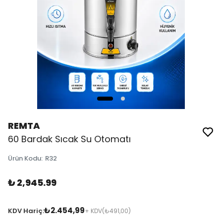
REMTA
60 Bardak Sıcak Su Otomatı
Ürün Kodu
:
R32
₺ 2,945.99
₺2.454,99
KDV Hariç:
+ KDV
(₺491,00)