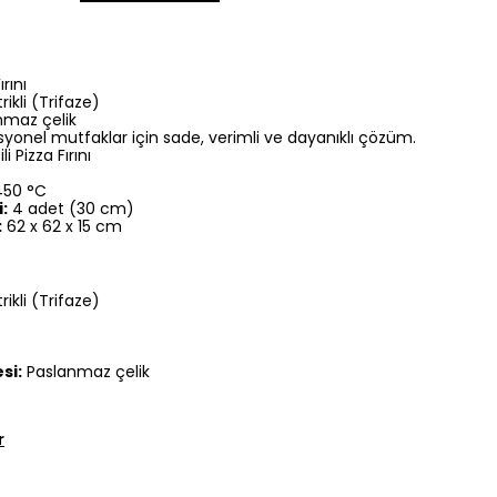
rını
rikli (Trifaze)
maz çelik
yonel mutfaklar için sade, verimli ve dayanıklı çözüm.
i Pizza Fırını
450 °C
:
4 adet (30 cm)
:
62 x 62 x 15 cm
rikli (Trifaze)
si:
Paslanmaz çelik
r