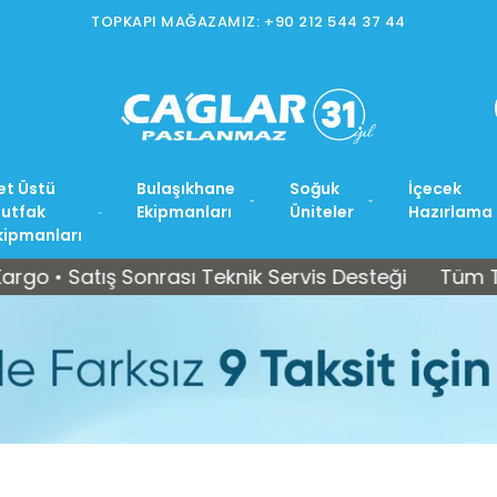
İSTOÇ MAĞAZAMIZ: +90 212 565 15 37
et Üstü
Bulaşıkhane
Soğuk
İçecek
utfak
Ekipmanları
Üniteler
Hazırlama
kipmanları
atış Sonrası Teknik Servis Desteği
Tüm Türkiye’y