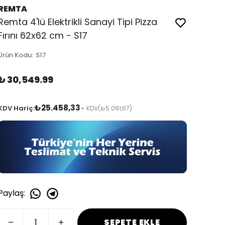
REMTA
Remta 4'lü Elektrikli Sanayi Tipi Pizza
Fırını 62x62 cm - S17
Ürün Kodu
:
S17
₺ 30,549.99
₺25.458,33
KDV Hariç:
+ KDV
(₺5.091,67)
Paylaş
:
SEPETE EKLE