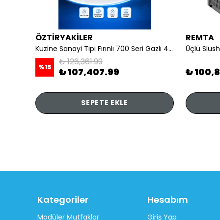
ÖZTİRYAKİLER
REMTA
li
Kuzine Sanayi Tipi Fırınlı 700 Seri Gazlı 4 Açık Ateş 80x70x85 (Lp)-2X6Kw+2X7,5Kw+6Kw Elektrikli Fırın
Üçlü Slush
₺ 126,361.99
%
15
₺ 107,407.99
₺ 100,
SEPETE EKLE
Kategoriler
Hesabım
Modüler Mutfaklar
Giriş Yap