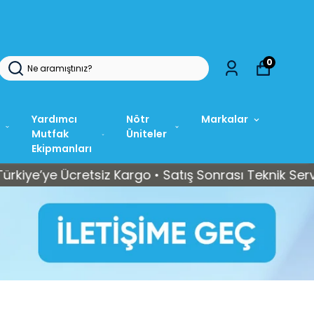
0
Yardımcı
Nötr
Markalar
Mutfak
Üniteler
Ekipmanları
e Ücretsiz Kargo • Satış Sonrası Teknik Servis Dest