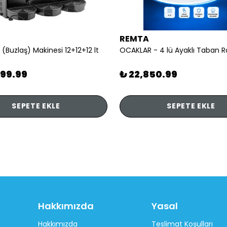
REMTA
 (Buzlaş) Makinesi 12+12+12 lt
899.99
₺ 22,850.99
SEPETE EKLE
SEPETE EKLE
Hakkımızda
Yasal
Hakkımızda
Teslimat Koşulları