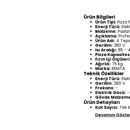
Ürün Bilgileri
Ürün Tipi:
Pizza Fı
Enerji Türü:
Elekt
Malzeme:
Paslan
Açıklama:
Profes
Ürün Adı:
4 Tepsil
Gerilim:
380 V
Isı Aralığı:
85 – 
Pizza Kapasitesi
Fırın İçi Ölçüleri
Ağırlık:
75 kg
Marka:
REMTA
Teknik Özellikler
Enerji Türü:
Elekt
Gerilim:
380 V
Frekans:
-
Elektrik Gücü:
-
Gövde Malzeme
Ürün Detayları
Kat Sayısı:
Tek k
Devamını Göste