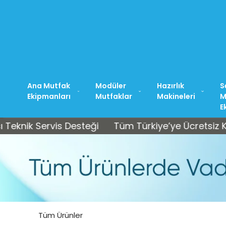
Ana Mutfak
Modüler
Hazırlık
S
Ekipmanları
Mutfaklar
Makineleri
M
E
 Servis Desteği
Tüm Türkiye’ye Ücretsiz Kargo • S
Tüm Ürünler