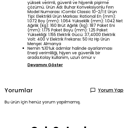
yüksek verimli, güvenli ve hijyenik pişirme
çözümü. Ürün Adı: Buhar Konveksiyonlu Fırın
Model Numarası: iCombi Classic 10-2/1 E Ürün
Tipi: Elektrikli Ürün Markası: Rational En (mm):
1.072 Boy (mm): 1.064 Yükseklik (mm): 1.042 Net
Ağırlık (kg): 160 Brüt Ağırlık (kg): 187 Paket Eni
(mm): 1.175 Paket Boyu (mm): 1.25 Paket
Yüksekliği: 1.155 Elektrik Gücü: 37,4000 Elektrik
Volt: 400 V Elektrik Frekansı: 50 Hz Hp Ürün
Menşei: Almanya
Nemin %10’luk adımlar halinde ayarlanması
Enerji verimliliği, hijyen ve güvenlik bir
arada.Kolay kullanım, uzun ömür v
Devamını Göster
Yorumlar
Yorum Yap
Bu ürün için henüz yorum yapılmamış.