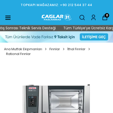
TOPKAPI MAĞAZAMIZ: +90 212 544 37 44
0
 Sonrası Teknik Servis Desteği
Tüm Türkiye’ye Ücretsiz Kargo •
Ana Mutfak Ekipmanları
Fırınlar
İthal Fırınlar
Rational Fırınlar