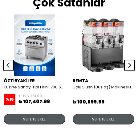
Çok Satanlar
ÖZTİRYAKİLER
REMTA
Kuzine Sanayi Tipi Fırınlı 700 Seri Gazlı 4 Açık Ateş 80x70x85 (Lp)-2X6Kw+2X7,5Kw+6Kw Elektrikli Fırın
Üçlü Slush (Buzlaş) Makinesi 12+12+12 lt
₺ 126,361.99
%
15
₺ 107,407.99
₺ 100,899.99
SEPETE EKLE
SEPETE EKLE