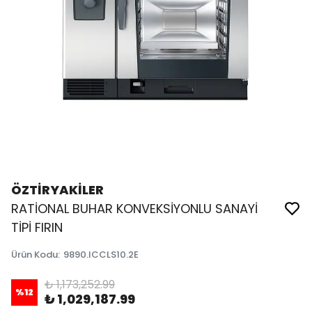
ÖZTİRYAKİLER
RATİONAL BUHAR KONVEKSİYONLU SANAYİ
TİPİ FIRIN
Ürün Kodu
:
9890.ICCLS10.2E
₺ 1,173,252.99
%
12
₺ 1,029,187.99