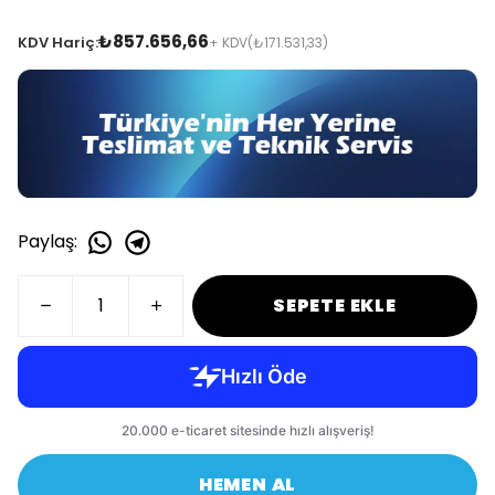
₺857.656,66
KDV Hariç:
+ KDV
(₺171.531,33)
Paylaş
:
SEPETE EKLE
HEMEN AL