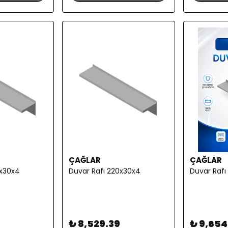
ÇAĞLAR
ÇAĞLAR
0x30x4
Duvar Rafı 220x30x4
Duvar Raf
₺ 8,529.39
₺ 9,654