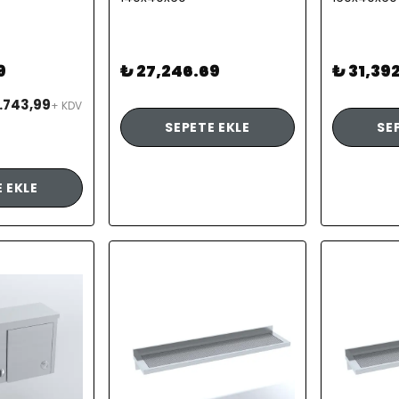
9
₺ 27,246.69
₺ 31,39
.743,99
+ KDV
SEPETE EKLE
SE
 EKLE