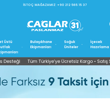
İSTOÇ MAĞAZAMIZ: +90 212 565 15 37
et Üstü
Bulaşıkhane
Soğuk
İçecek
utfak
Ekipmanları
Üniteler
Hazırlama
kipmanları
Tüm Türkiye’ye Ücretsiz Kargo • Satış Sonrası T