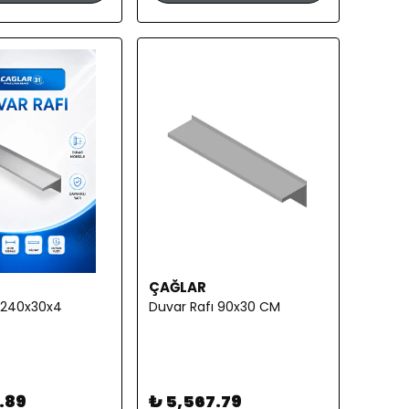
ÇAĞLAR
ı 240x30x4
Duvar Rafı 90x30 CM
.89
₺ 5,567.79