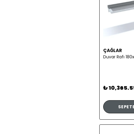
ÇAĞLAR
Duvar Rafı 180
₺ 10,365.5
SEPETE