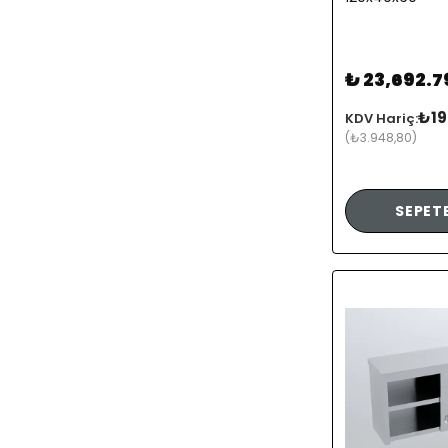
₺ 23,692.7
₺19
KDV Hariç:
(₺3.948,80)
SEPETE