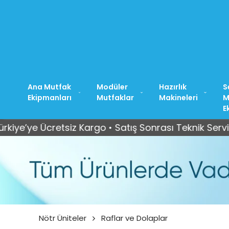
Ana Mutfak
Modüler
Hazırlık
S
Ekipmanları
Mutfaklar
Makineleri
M
E
cretsiz Kargo • Satış Sonrası Teknik Servis Desteği
Nötr Üniteler
Raflar ve Dolaplar