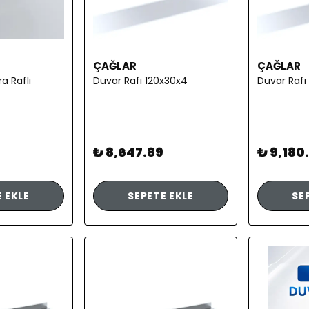
ÇAĞLAR
ÇAĞLAR
a Raflı
Duvar Rafı 120x30x4
Duvar Rafı
9
₺ 8,647.89
₺ 9,180
 EKLE
SEPETE EKLE
SE