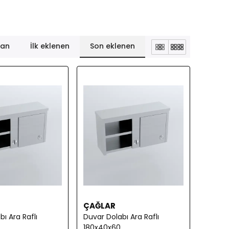
lan
İlk eklenen
Son eklenen
ÇAĞLAR
ı Ara Raflı
Duvar Dolabı Ara Raflı
180x40x60