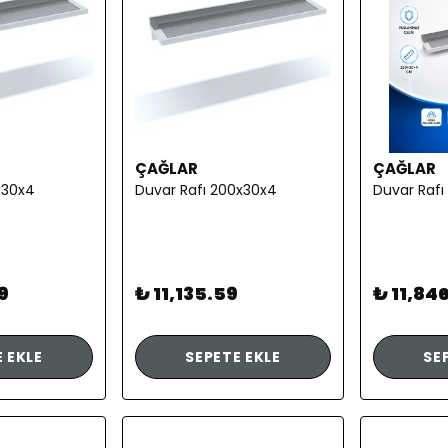
ÇAĞLAR
ÇAĞLAR
x30x4
Duvar Rafı 200x30x4
Duvar Rafı
9
₺ 11,135.59
₺ 11,84
 EKLE
SEPETE EKLE
SE