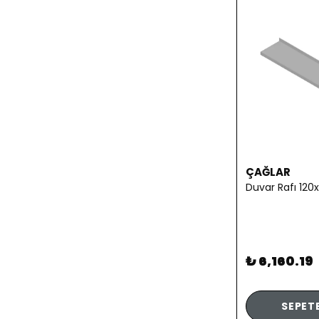
ÇAĞLAR
Duvar Rafı 120
₺ 6,160.19
SEPETE