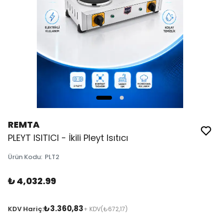
REMTA
PLEYT ISITICI - İkili Pleyt Isıtıcı
Ürün Kodu
:
PLT2
₺ 4,032.99
₺3.360,83
KDV Hariç:
+ KDV
(₺672,17)