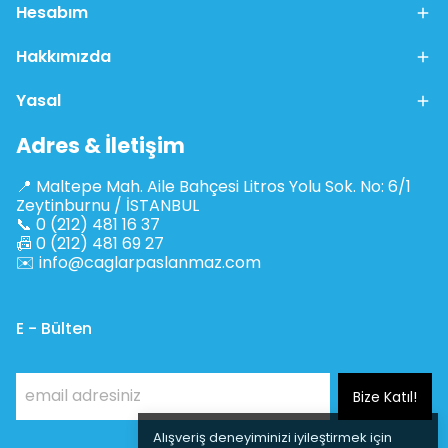
Hesabım
Hakkımızda
Yasal
Adres & İletişim
📍 Maltepe Mah. Aile Bahçesi Litros Yolu Sok. No: 6/1
Zeytinburnu / İSTANBUL
📞 0 (212) 481 16 37
📠 0 (212) 481 69 27
✉️
info@caglarpaslanmaz.com
E - Bülten
Bize Katıl!
Alışveriş deneyiminizi iyileştirmek için