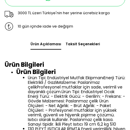
3000 TL üzeri Türkiye'nin her yerine ücretsiz kargo
10 gün içinde iade ve değişim
Ürün Açıklaması
Taksit Seçenekleri
Ürün Bilgileri
Ürün Bilgileri
Ürün Tipi: Endüstriyel Mutfak EkipmanıEnerji Türü:
Elektrikli / GazlıMalzeme: Paslanmaz
çelikProfesyonel mutfaklar için sade, verimli ve
dayanıklı çözüm.Ürün Tipi: Endüstriyel Ocak
Enerji Türü: - Elektrik Gücü: - Gerilim: - Frekans: -
Gövde Malzemesi: Paslanmaz çelik Ürün
Ölçüleri: - Net Ağırlık: - Brüt Ağırlık: - Paket
Ölçüleri: - Profesyonel mutfaklar için yüksek
verimli, güvenli ve hijyenik pişirme çözümü.
Isıtıcı olarak kullanılır. Paslanmaz çelik kasa.
Sanayi tipidir. İkili Pleyt Isıtıcı 19 cm 6,2 kg 510
130 PLEYT ISITICILAR REMTA Enerji verimliliği, hijyen