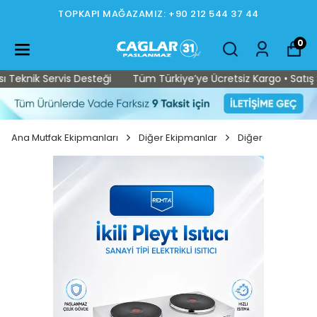
TOPKAPI MAĞAZAMIZ: +90 212 544 37 44
0
eknik Servis Desteği
Tüm Türkiye’ye Ücretsiz Kargo • Satış Son
Ana Mutfak Ekipmanları
Diğer Ekipmanlar
Diğer