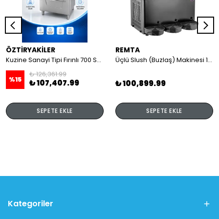
ÖZTİRYAKİLER
REMTA
Kuzine Sanayi Tipi Fırınlı 700 Seri Gazlı 4 Açık Ateş 80x70x85 (Lp)-2X6Kw+2X7,5Kw+6Kw Elektrikli Fırın
Üçlü Slush (Buzlaş) Makinesi 12+12+12 lt
₺ 126,361.99
%
15
₺ 107,407.99
₺ 100,899.99
SEPETE EKLE
SEPETE EKLE
Kategoriler