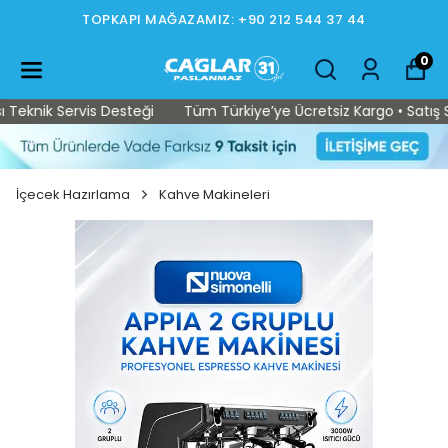
TOPKAPI MAĞAZAMIZ: +90 212 544 37 44
0
eknik Servis Desteği
Tüm Türkiye’ye Ücretsiz Kargo • Satış Son
İçecek Hazırlama
Kahve Makineleri