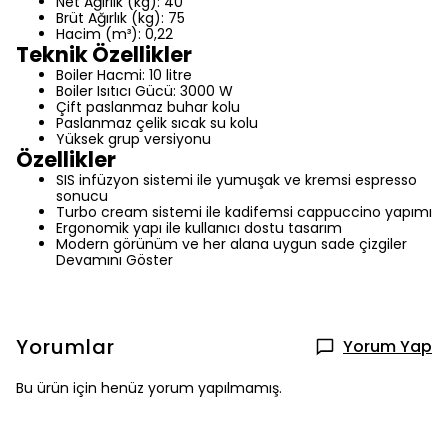
Net Ağırlık (kg): 40
Brüt Ağırlık (kg): 75
Hacim (m³): 0,22
Teknik Özellikler
Boiler Hacmi: 10 litre
Boiler Isıtıcı Gücü: 3000 W
Çift paslanmaz buhar kolu
Paslanmaz çelik sıcak su kolu
Yüksek grup versiyonu
Özellikler
SIS infüzyon sistemi ile yumuşak ve kremsi espresso
sonucu
Turbo cream sistemi ile kadifemsi cappuccino yapımı
Ergonomik yapı ile kullanıcı dostu tasarım
Modern görünüm ve her alana uygun sade çizgiler
Devamını Göster
Yorumlar
Yorum Yap
Bu ürün için henüz yorum yapılmamış.