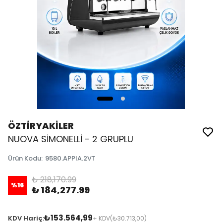
ÖZTİRYAKİLER
NUOVA SİMONELLİ - 2 GRUPLU
Ürün Kodu
:
9580.APPIA.2VT
₺ 218,170.99
%
16
₺ 184,277.99
₺153.564,99
KDV Hariç:
+ KDV
(₺30.713,00)