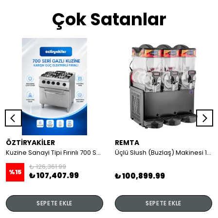
Çok Satanlar
ÖZTİRYAKİLER
REMTA
Kuzine Sanayi Tipi Fırınlı 700 Seri Gazlı 4 Açık Ateş 80x70x85 (Lp)-2X6Kw+2X7,5Kw+6Kw Elektrikli Fırın
Üçlü Slush (Buzlaş) Makinesi 12+12+12 lt
₺ 126,361.99
%
15
₺ 107,407.99
₺ 100,899.99
SEPETE EKLE
SEPETE EKLE