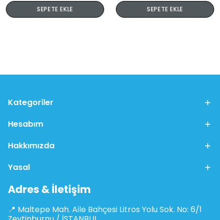
SEPETE EKLE
SEPETE EKLE
Kategoriler
Hesabım
Hakkımızda
Yasal
Adres & İletişim
📍 Maltepe Mah. Aile Bahçesi Litros Yolu Sok. No: 6/1
Zeytinburnu / İSTANBUL