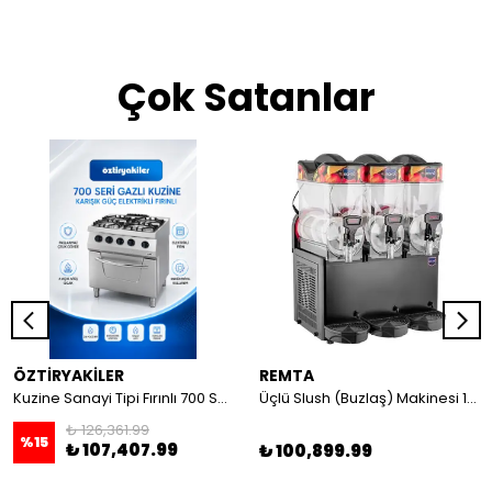
Çok Satanlar
ÖZTİRYAKİLER
REMTA
Kuzine Sanayi Tipi Fırınlı 700 Seri Gazlı 4 Açık Ateş 80x70x85 (Lp)-2X6Kw+2X7,5Kw+6Kw Elektrikli Fırın
Üçlü Slush (Buzlaş) Makinesi 12+12+12 lt
₺ 126,361.99
%
15
₺ 107,407.99
₺ 100,899.99