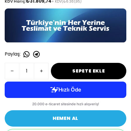
₺31.809,74
KDV Hariç:
+ KDV
(₺6.361,95)
Paylaş
:
SEPETE EKLE
HEMEN AL