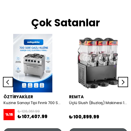
Çok Satanlar
ÖZTİRYAKİLER
REMTA
Kuzine Sanayi Tipi Fırınlı 700 Seri Gazlı 4 Açık Ateş 80x70x85 (Lp)-2X6Kw+2X7,5Kw+6Kw Elektrikli Fırın
Üçlü Slush (Buzlaş) Makinesi 12+12+12 lt
₺ 126,361.99
%
15
₺ 107,407.99
₺ 100,899.99