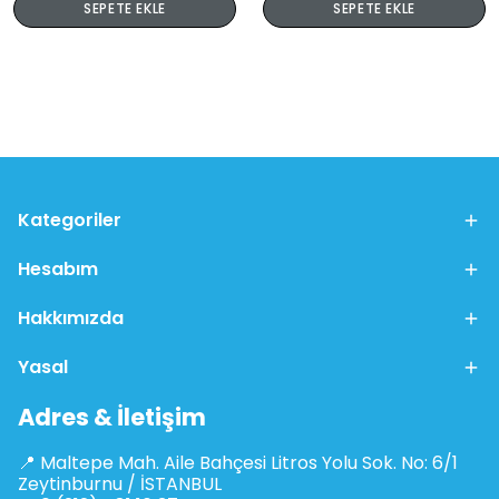
SEPETE EKLE
SEPETE EKLE
Kategoriler
Hesabım
Hakkımızda
Yasal
Adres & İletişim
📍 Maltepe Mah. Aile Bahçesi Litros Yolu Sok. No: 6/1
Zeytinburnu / İSTANBUL