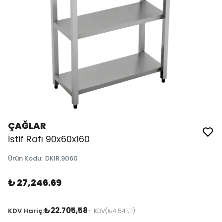
ÇAĞLAR
İstif Rafı 90x60x160
Ürün Kodu
:
DKIR.9060
₺ 27,246.69
₺22.705,58
KDV Hariç:
+ KDV
(₺4.541,11)