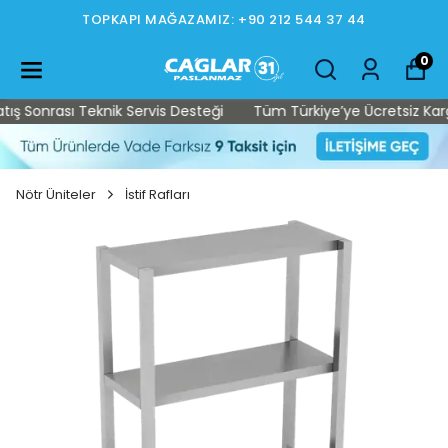
TOPKAPI MAĞAZAMIZ: +90 212 544 37 44
0
 Sonrası Teknik Servis Desteği
Tüm Türkiye’ye Ücretsiz Kargo •
Nötr Üniteler
İstif Rafları