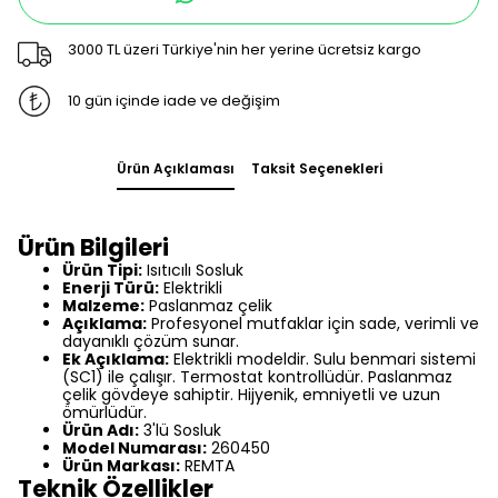
3000 TL üzeri Türkiye'nin her yerine ücretsiz kargo
10 gün içinde iade ve değişim
Ürün Açıklaması
Taksit Seçenekleri
Ürün Bilgileri
Ürün Tipi:
Isıtıcılı Sosluk
Enerji Türü:
Elektrikli
Malzeme:
Paslanmaz çelik
Açıklama:
Profesyonel mutfaklar için sade, verimli ve
dayanıklı çözüm sunar.
Ek Açıklama:
Elektrikli modeldir. Sulu benmari sistemi
(SC1) ile çalışır. Termostat kontrollüdür. Paslanmaz
çelik gövdeye sahiptir. Hijyenik, emniyetli ve uzun
ömürlüdür.
Ürün Adı:
3'lü Sosluk
Model Numarası:
260450
Ürün Markası:
REMTA
Teknik Özellikler