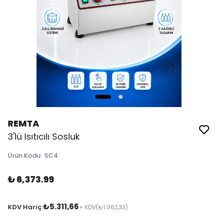
REMTA
3'lü Isıtıcılı Sosluk
Ürün Kodu
:
SC4
₺ 6,373.99
₺5.311,66
KDV Hariç:
+ KDV
(₺1.062,33)