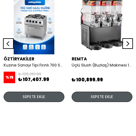
ÖZTİRYAKİLER
REMTA
Kuzine Sanayi Tipi Fırınlı 700 Seri Gazlı 4 Açık Ateş 80x70x85 (Lp)-2X6Kw+2X7,5Kw+6Kw Elektrikli Fırın
Üçlü Slush (Buzlaş) Makinesi 12+12+12 lt
₺ 126,361.99
%
15
₺ 107,407.99
₺ 100,899.99
SEPETE EKLE
SEPETE EKLE