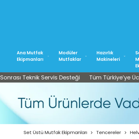
Ana Mutfak
Modüler
Hazırlık
S
Ekipmanları
Mutfaklar
Makineleri
M
E
 Teknik Servis Desteği
Tüm Türkiye’ye Ücretsiz K
Set Üstü Mutfak Ekipmanları
Tencereler
Hel