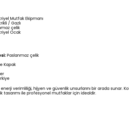
riyel Mutfak Ekipmanı
rikli / Gazlı
maz çelik
riyel Ocak
si:
Paslanmaz çelik
e Kapak
ler
rkiye
nerji verimliliği, hijyen ve güvenlik unsurlarını bir arada sunar. K
k tasarımı ile profesyonel mutfaklar için idealdir.