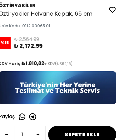
ÖZTİRYAKİLER
Öztiryakiler Helvane Kapak, 65 cm
Ürün Kodu
:
0112.00065.01
₺ 2,564.99
%
15
₺ 2,172.99
₺1.810,82
KDV Hariç:
+ KDV
(₺362,16)
Paylaş
:
SEPETE EKLE