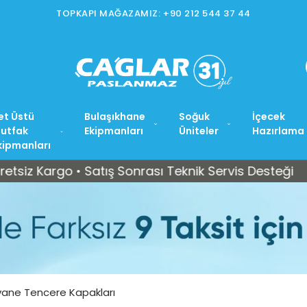
TOPKAPI MAĞAZAMIZ: +90 212 544 37 44
et Üstü
Bulaşıkhane
Soğuk
İçecek
utfak
Ekipmanları
Üniteler
Hazırlama
kipmanları
argo • Satış Sonrası Teknik Servis Desteği
Tüm Tü
vane Tencere Kapakları