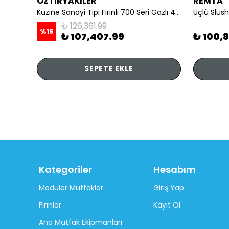
ÖZTİRYAKİLER
REMTA
li
Kuzine Sanayi Tipi Fırınlı 700 Seri Gazlı 4 Açık Ateş 80x70x85 (Lp)-2X6Kw+2X7,5Kw+6Kw Elektrikli Fırın
Üçlü Slush
₺ 126,361.99
%
15
₺ 107,407.99
₺ 100,
SEPETE EKLE
Kategoriler
Hesabım
Modüler Mutfaklar
Giriş Yap
Fırınlar
Kayıt Ol
Ana Mutfak Ekipmanları