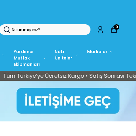
0
Yardımcı
Nötr
Markalar
Mutfak
Üniteler
Ekipmanları
rkiye’ye Ücretsiz Kargo • Satış Sonrası Teknik Serv