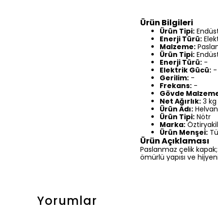
Ürün Bilgileri
Ürün Tipi:
Endüst
Enerji Türü:
Elekt
Malzeme:
Paslan
Ürün Tipi:
Endüst
Enerji Türü:
-
Elektrik Gücü:
-
Gerilim:
-
Frekans:
-
Gövde Malzeme
Net Ağırlık:
3 kg
Ürün Adı:
Helvan
Ürün Tipi:
Nötr
Marka:
Öztiryaki
Ürün Menşei:
Tü
Ürün Açıklaması
Paslanmaz çelik kapak; e
ömürlü yapısı ve hijyeni
Yorumlar