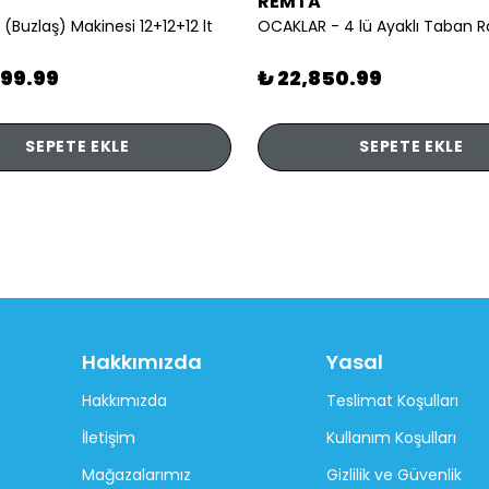
REMTA
 (Buzlaş) Makinesi 12+12+12 lt
899.99
₺ 22,850.99
SEPETE EKLE
SEPETE EKLE
Hakkımızda
Yasal
Hakkımızda
Teslimat Koşulları
İletişim
Kullanım Koşulları
Mağazalarımız
Gizlilik ve Güvenlik