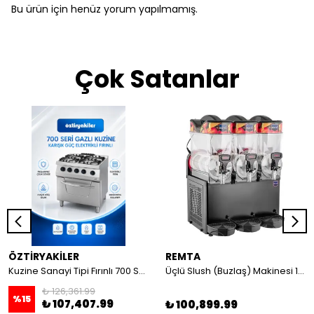
Bu ürün için henüz yorum yapılmamış.
Çok Satanlar
ÖZTİRYAKİLER
REMTA
Kuzine Sanayi Tipi Fırınlı 700 Seri Gazlı 4 Açık Ateş 80x70x85 (Lp)-2X6Kw+2X7,5Kw+6Kw Elektrikli Fırın
Üçlü Slush (Buzlaş) Makinesi 12+12+12 lt
₺ 126,361.99
%
15
₺ 107,407.99
₺ 100,899.99