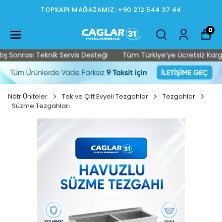
TOPKAPI MAĞAZAMIZ: +90 212 544 37 44
0
Sonrası Teknik Servis Desteği
Tüm Türkiye’ye Ücretsiz Kargo • 
Nötr Üniteler
Tek ve Çift Evyeli Tezgahlar
Tezgahlar
Süzme Tezgahları