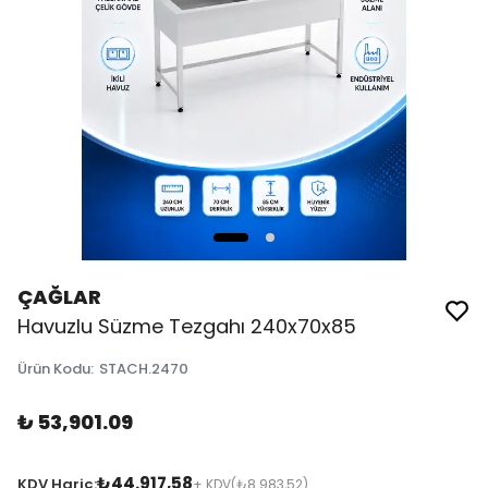
ÇAĞLAR
Havuzlu Süzme Tezgahı 240x70x85
Ürün Kodu
:
STACH.2470
₺ 53,901.09
₺44.917,58
KDV Hariç:
+ KDV
(₺8.983,52)