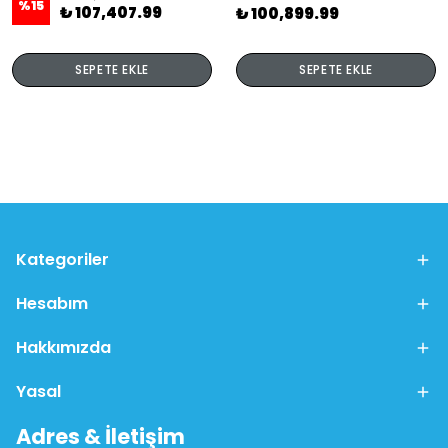
%
15
₺ 107,407.99
₺ 100,899.99
SEPETE EKLE
SEPETE EKLE
Kategoriler
Hesabım
Hakkımızda
Yasal
Adres & İletişim