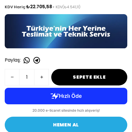
₺22.705,58
KDV Hariç:
+ KDV
(₺4.541,11)
Paylaş
:
SEPETE EKLE
HEMEN AL