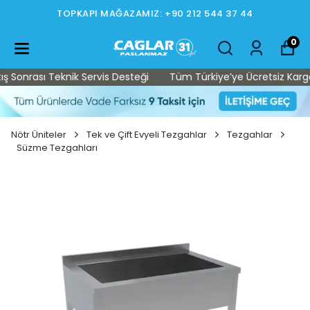
TOPKAPI MAĞAZAMIZ: +90 212 544 37 44
0
Sonrası Teknik Servis Desteği
Tüm Türkiye’ye Ücretsiz Kargo • 
Nötr Üniteler
Tek ve Çift Evyeli Tezgahlar
Tezgahlar
Süzme Tezgahları