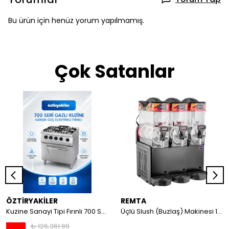
Bu ürün için henüz yorum yapılmamış.
Çok Satanlar
ÖZTİRYAKİLER
REMTA
Kuzine Sanayi Tipi Fırınlı 700 Seri Gazlı 4 Açık Ateş 80x70x85 (Lp)-2X6Kw+2X7,5Kw+6Kw Elektrikli Fırın
Üçlü Slush (Buzlaş) Makinesi 12+12+12 lt
₺ 126,361.99