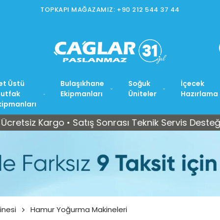
İSTOÇ MAĞAZAMIZ: +90 212 56
et Üstü
Bulaşıkhane
Soğuk
İçecek
utfak
Ekipmanları
Üniteler
Hazırlama
kipmanları
 Kargo • Satış Sonrası Teknik Servis Desteği
Tüm 
inesi
Hamur Yoğurma Makineleri