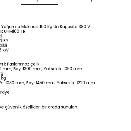
Yoğurma Makinası 100 Kg Un Kapasite 380 V
ı:
UHM100 TR
li
İLER
rikli
,5 kW
si:
Paslanmaz çelik
0 mm, Boy: 1300 mm, Yükseklik: 1050 mm
kg
 kg
n: 1030 mm, Boy: 1450 mm, Yükseklik: 1220 mm
rkiye
n ve güvenlik özellikleri bir arada sunulan