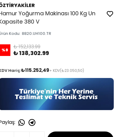
ÖZTİRYAKİLER
Hamur Yoğurma Makinası 100 Kg Un
Kapasite 380 V
Ürün Kodu
:
8820.UH100.TR
₺ 152,133.99
%
9
₺ 138,302.99
₺115.252,49
KDV Hariç:
+ KDV
(₺23.050,50)
Paylaş
: