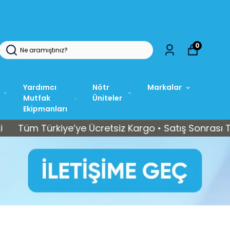
5 15 37
0
Yardımcı
Nötr
Markalar
Mutfak
Üniteler
Ekipmanları
Türkiye’ye Ücretsiz Kargo • Satış Sonrası Teknik Se