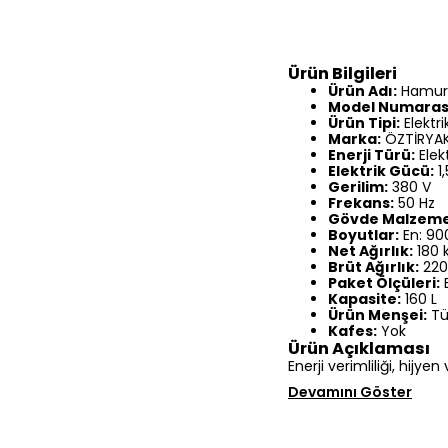
Ürün Bilgileri
Ürün Adı:
Hamur 
Model Numaras
Ürün Tipi:
Elektrik
Marka:
ÖZTİRYAK
Enerji Türü:
Elekt
Elektrik Gücü:
1
Gerilim:
380 V
Frekans:
50 Hz
Gövde Malzeme
Boyutlar:
En: 90
Net Ağırlık:
180 
Brüt Ağırlık:
220
Paket Ölçüleri:
E
Kapasite:
160 L
Ürün Menşei:
Tü
Kafes:
Yok
Ürün Açıklaması
Enerji verimliliği, hijye
Devamını Göster