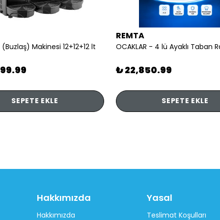
REMTA
 (Buzlaş) Makinesi 12+12+12 lt
899.99
₺ 22,850.99
SEPETE EKLE
SEPETE EKLE
Hakkımızda
Yasal
Hakkımızda
Teslimat Koşulları