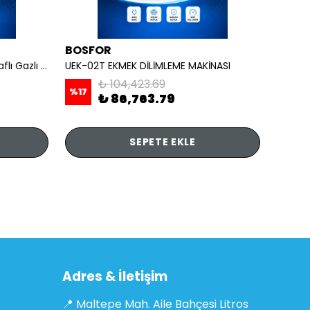
BOSFOR
REMT
OCAKLAR - 4 lü Ayaklı Taban Raflı Gazlı CE
UEK-02T EKMEK DİLİMLEME MAKİNASI
₺ 104,423.69
%
17
₺ 86,763.79
₺ 7,
SEPETE EKLE
Adres & İletişim
📍 Maltepe Mah. Aile Bahçesi Litros