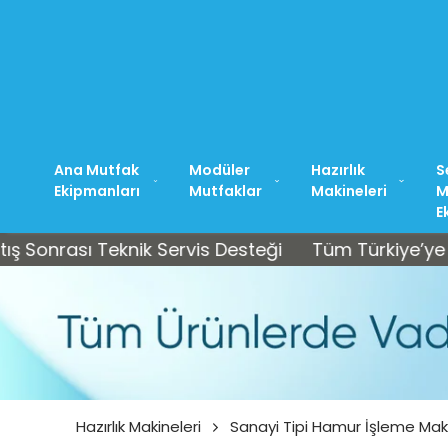
Ana Mutfak
Modüler
Hazırlık
S
Ekipmanları
Mutfaklar
Makineleri
M
E
ası Teknik Servis Desteği
Tüm Türkiye’ye Ücretsiz
Hazırlık Makineleri
Sanayi Tipi Hamur İşleme Mak