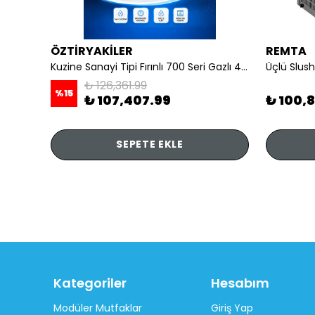
ÖZTİRYAKİLER
REMTA
li
Kuzine Sanayi Tipi Fırınlı 700 Seri Gazlı 4 Açık Ateş 80x70x85 (Lp)-2X6Kw+2X7,5Kw+6Kw Elektrikli Fırın
Üçlü Slush
₺ 126,361.99
%
15
₺ 107,407.99
₺ 100,
SEPETE EKLE
Kategoriler
Hesabım
Modüler Mutfaklar
Giriş Yap