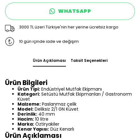
WHATSAPP
3000 TL üzeri Türkiye'nin her yerine ücretsiz kargo
10 gün içinde iade ve değişim
Ürün Açıklaması
Taksit Seçenekleri
Ürün Bilgileri
Ürün Tipi:
Endüstriyel Mutfak Ekipmanı
Kategori:
Setüstü Mutfak Ekipmanları / Gastronorm
Küvet
Malzeme:
Paslanmaz çelik
Model:
Deliksiz 2/1 GN Küvet
Derinlik:
40 mm
Hacim:
10 litre
Marka:
Öztiryakiler
Kenar Yapısı:
Düz Kenarlı
Ürün Açıklaması