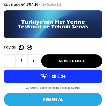
₺1.304,16
KDV Hariç:
+ KDV
(₺260,83)
Paylaş
:
SEPETE EKLE
HEMEN AL