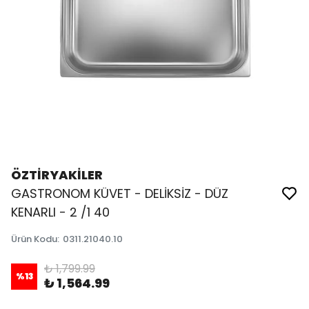
ÖZTİRYAKİLER
GASTRONOM KÜVET - DELİKSİZ - DÜZ
KENARLI - 2 /1 40
Ürün Kodu
:
0311.21040.10
₺ 1,799.99
%
13
₺ 1,564.99