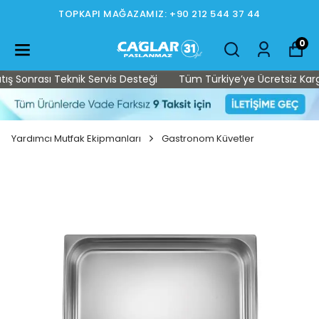
TOPKAPI MAĞAZAMIZ: +90 212 544 37 44
0
 Sonrası Teknik Servis Desteği
Tüm Türkiye’ye Ücretsiz Kargo •
Yardımcı Mutfak Ekipmanları
Gastronom Küvetler