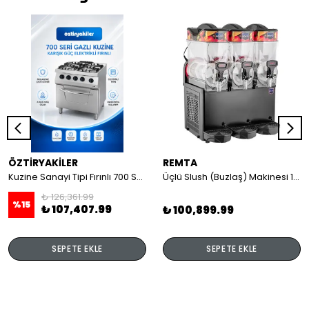
ÖZTİRYAKİLER
REMTA
Kuzine Sanayi Tipi Fırınlı 700 Seri Gazlı 4 Açık Ateş 80x70x85 (Lp)-2X6Kw+2X7,5Kw+6Kw Elektrikli Fırın
Üçlü Slush (Buzlaş) Makinesi 12+12+12 lt
₺ 126,361.99
%
15
₺ 107,407.99
₺ 100,899.99
SEPETE EKLE
SEPETE EKLE