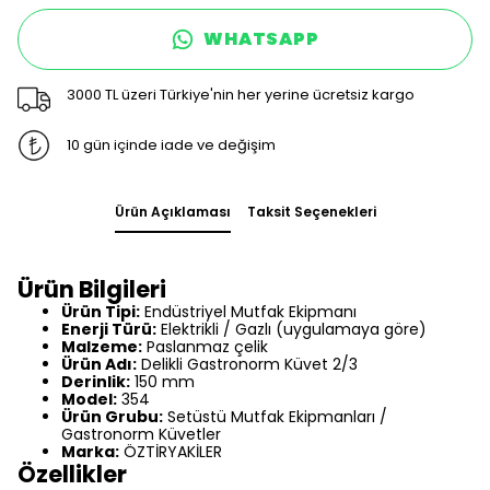
WHATSAPP
3000 TL üzeri Türkiye'nin her yerine ücretsiz kargo
10 gün içinde iade ve değişim
Ürün Açıklaması
Taksit Seçenekleri
Ürün Bilgileri
Ürün Tipi:
Endüstriyel Mutfak Ekipmanı
Enerji Türü:
Elektrikli / Gazlı (uygulamaya göre)
Malzeme:
Paslanmaz çelik
Ürün Adı:
Delikli Gastronorm Küvet 2/3
Derinlik:
150 mm
Model:
354
Ürün Grubu:
Setüstü Mutfak Ekipmanları /
Gastronorm Küvetler
Marka:
ÖZTİRYAKİLER
Özellikler