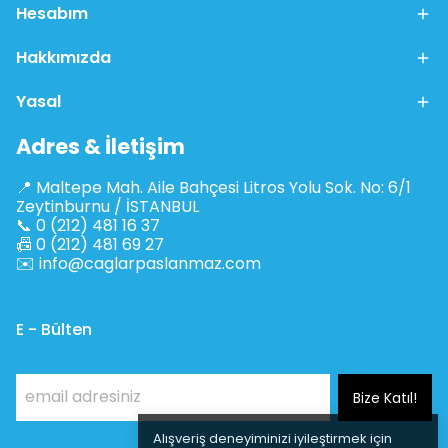
Hesabım
Hakkımızda
Yasal
Adres & İletişim
📍 Maltepe Mah. Aile Bahçesi Litros Yolu Sok. No: 6/1
Zeytinburnu / İSTANBUL
📞 0 (212) 481 16 37
📠 0 (212) 481 69 27
✉️
info@caglarpaslanmaz.com
E - Bülten
Bize Katıl!
Alışveriş deneyiminizi iyileştirmek için