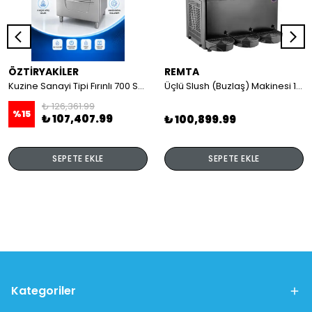
ÖZTİRYAKİLER
REMTA
Kuzine Sanayi Tipi Fırınlı 700 Seri Gazlı 4 Açık Ateş 80x70x85 (Lp)-2X6Kw+2X7,5Kw+6Kw Elektrikli Fırın
Üçlü Slush (Buzlaş) Makinesi 12+12+12 lt
₺ 126,361.99
%
15
₺ 107,407.99
₺ 100,899.99
SEPETE EKLE
SEPETE EKLE
Kategoriler