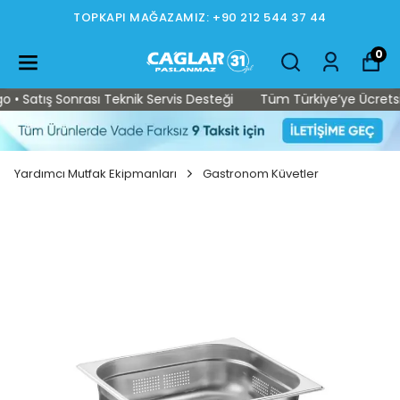
TOPKAPI MAĞAZAMIZ: +90 212 544 37 44
0
 Satış Sonrası Teknik Servis Desteği
Tüm Türkiye’ye Ücretsiz K
Yardımcı Mutfak Ekipmanları
Gastronom Küvetler