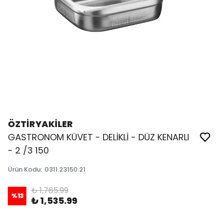
ÖZTİRYAKİLER
GASTRONOM KÜVET - DELİKLİ - DÜZ KENARLI
- 2 /3 150
Ürün Kodu
:
0311.23150.21
₺ 1,765.99
%
13
₺ 1,535.99