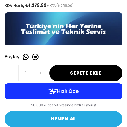
₺1.279,99
KDV Hariç:
+ KDV
(₺256,00)
Paylaş
:
SEPETE EKLE
HEMEN AL