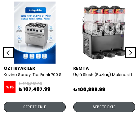
ÖZTİRYAKİLER
REMTA
Kuzine Sanayi Tipi Fırınlı 700 Seri Gazlı 4 Açık Ateş 80x70x85 (Lp)-2X6Kw+2X7,5Kw+6Kw Elektrikli Fırın
Üçlü Slush (Buzlaş) Makinesi 12+12+12 lt
₺ 126,361.99
%
15
₺ 107,407.99
₺ 100,899.99
SEPETE EKLE
SEPETE EKLE