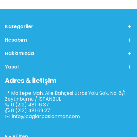
Kategoriler
Hesabım
Hakkımızda
Yasal
Adres & İletişim
📍 Maltepe Mah. Aile Bahçesi Litros Yolu Sok. No: 6/1
Zeytinburnu / İSTANBUL
📞 0 (212) 481 16 37
📠 0 (212) 481 69 27
✉️
info@caglarpaslanmaz.com
E - Bülten