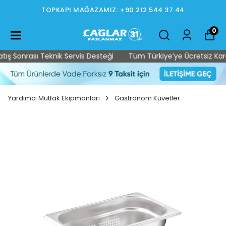
TOPKAPI MAĞAZAMIZ: +90 212 544 37 44
0
 Sonrası Teknik Servis Desteği
Tüm Türkiye’ye Ücretsiz Kargo •
Yardımcı Mutfak Ekipmanları
Gastronom Küvetler