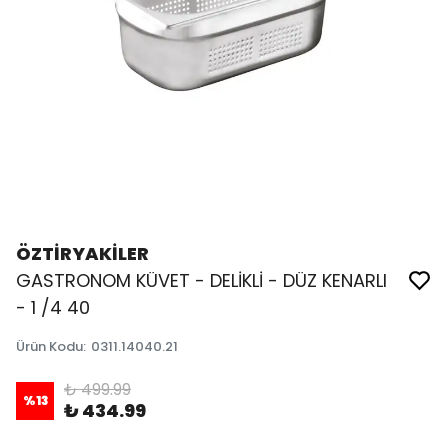
ÖZTİRYAKİLER
GASTRONOM KÜVET - DELİKLİ - DÜZ KENARLI
- 1 /4 40
Ürün Kodu
:
0311.14040.21
₺ 499.99
%
13
₺ 434.99