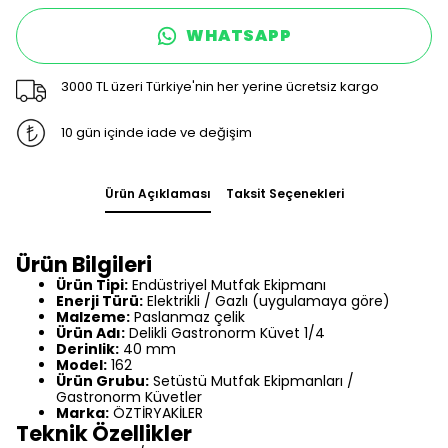
WHATSAPP
3000 TL üzeri Türkiye'nin her yerine ücretsiz kargo
10 gün içinde iade ve değişim
Ürün Açıklaması
Taksit Seçenekleri
Ürün Bilgileri
Ürün Tipi:
Endüstriyel Mutfak Ekipmanı
Enerji Türü:
Elektrikli / Gazlı (uygulamaya göre)
Malzeme:
Paslanmaz çelik
Ürün Adı:
Delikli Gastronorm Küvet 1/4
Derinlik:
40 mm
Model:
162
Ürün Grubu:
Setüstü Mutfak Ekipmanları /
Gastronorm Küvetler
Marka:
ÖZTİRYAKİLER
Teknik Özellikler