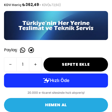
₺362,49
KDV Hariç:
+ KDV
(₺72,50)
Paylaş
:
SEPETE EKLE
HEMEN AL