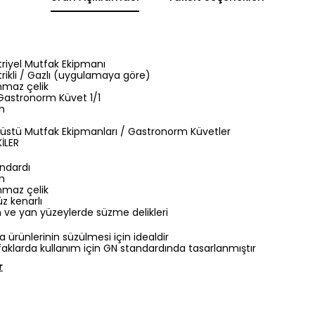
riyel Mutfak Ekipmanı
trikli / Gazlı (uygulamaya göre)
maz çelik
 Gastronorm Küvet 1/1
m
üstü Mutfak Ekipmanları / Gastronorm Küvetler
İLER
andardı
m
maz çelik
z kenarlı
ve yan yüzeylerde süzme delikleri
 ürünlerinin süzülmesi için idealdir
aklarda kullanım için GN standardında tasarlanmıştır
r