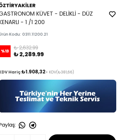
ÖZTİRYAKİLER
GASTRONOM KÜVET - DELİKLİ - DÜZ
KENARLI - 1 /1 200
Ürün Kodu
:
0311.11200.21
₺ 2,632.99
%
13
₺ 2,289.99
₺1.908,32
KDV Hariç:
+ KDV
(₺381,66)
Paylaş
: