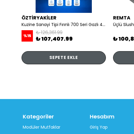
ÖZTİRYAKİLER
REMTA
li
Kuzine Sanayi Tipi Fırınlı 700 Seri Gazlı 4 Açık Ateş 80x70x85 (Lp)-2X6Kw+2X7,5Kw+6Kw Elektrikli Fırın
Üçlü Slush
₺ 126,361.99
%
15
₺ 107,407.99
₺ 100,
SEPETE EKLE
Kategoriler
Hesabım
Modüler Mutfaklar
Giriş Yap