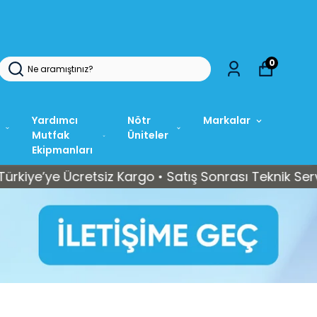
0
Yardımcı
Nötr
Markalar
Mutfak
Üniteler
Ekipmanları
e Ücretsiz Kargo • Satış Sonrası Teknik Servis Dest