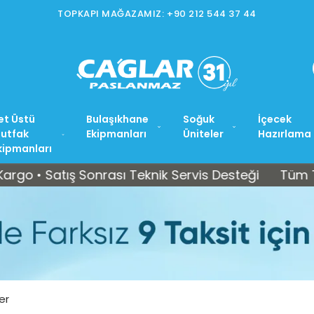
İSTOÇ MAĞAZAMIZ: +90 212 565 15 37
et Üstü
Bulaşıkhane
Soğuk
İçecek
utfak
Ekipmanları
Üniteler
Hazırlama
kipmanları
Satış Sonrası Teknik Servis Desteği
Tüm Türkiye’y
er