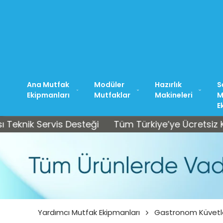
Ana Mutfak
Modüler
Hazırlık
S
Ekipmanları
Mutfaklar
Makineleri
M
E
 Servis Desteği
Tüm Türkiye’ye Ücretsiz Kargo • 
Yardımcı Mutfak Ekipmanları
Gastronom Küvetl