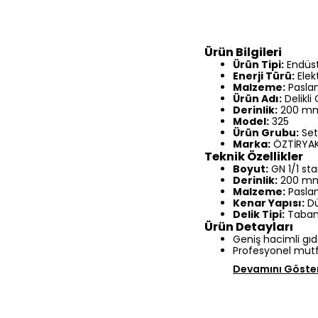
Ürün Bilgileri
Ürün Tipi:
Endüst
Enerji Türü:
Elek
Malzeme:
Paslan
Ürün Adı:
Delikli
Derinlik:
200 m
Model:
325
Ürün Grubu:
Set
Marka:
ÖZTİRYAK
Teknik Özellikler
Boyut:
GN 1/1 st
Derinlik:
200 m
Malzeme:
Paslan
Kenar Yapısı:
Dü
Delik Tipi:
Taban 
Ürün Detayları
Geniş hacimli gıda
Profesyonel mutf
Devamını Göste