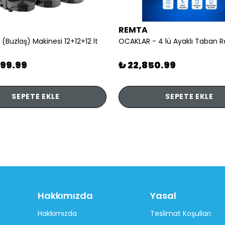
REMTA
 (Buzlaş) Makinesi 12+12+12 lt
899.99
₺ 22,850.99
SEPETE EKLE
SEPETE EKLE
Hakkımızda
Yasal
Hakkımızda
Teslimat Koşulları