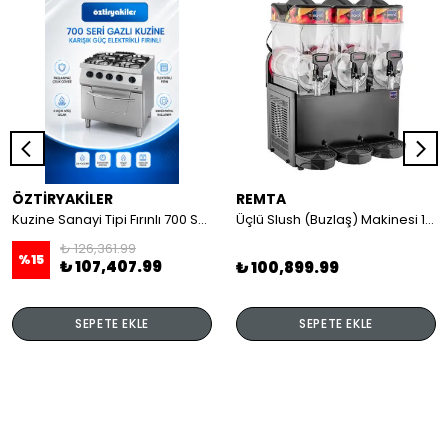
ÖZTİRYAKİLER
REMTA
Kuzine Sanayi Tipi Fırınlı 700 Seri Gazlı 4 Açık Ateş 80x70x85 (Lp)-2X6Kw+2X7,5Kw+6Kw Elektrikli Fırın
Üçlü Slush (Buzlaş) Makinesi 12+12+12 lt
₺ 126,361.99
%
15
₺ 107,407.99
₺ 100,899.99
SEPETE EKLE
SEPETE EKLE