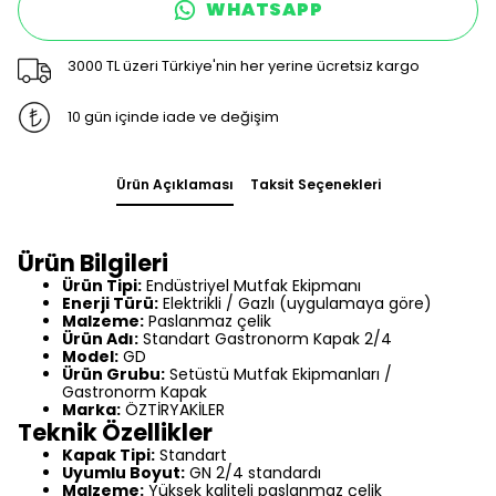
WHATSAPP
3000 TL üzeri Türkiye'nin her yerine ücretsiz kargo
10 gün içinde iade ve değişim
Ürün Açıklaması
Taksit Seçenekleri
Ürün Bilgileri
Ürün Tipi:
Endüstriyel Mutfak Ekipmanı
Enerji Türü:
Elektrikli / Gazlı (uygulamaya göre)
Malzeme:
Paslanmaz çelik
Ürün Adı:
Standart Gastronorm Kapak 2/4
Model:
GD
Ürün Grubu:
Setüstü Mutfak Ekipmanları /
Gastronorm Kapak
Marka:
ÖZTİRYAKİLER
Teknik Özellikler
Kapak Tipi:
Standart
Uyumlu Boyut:
GN 2/4 standardı
Malzeme:
Yüksek kaliteli paslanmaz çelik