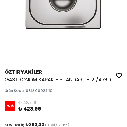
ÖZTİRYAKİLER
GASTRONOM KAPAK - STANDART - 2 /4 GD
Ürün Kodu
:
0312.00024.10
₺ 487.99
%
13
₺ 423.99
₺353,33
KDV Hariç:
+ KDV
(₺70,66)