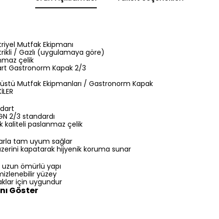
riyel Mutfak Ekipmanı
trikli / Gazlı (uygulamaya göre)
maz çelik
rt Gastronorm Kapak 2/3
üstü Mutfak Ekipmanları / Gastronorm Kapak
İLER
dart
N 2/3 standardı
 kaliteli paslanmaz çelik
arla tam uyum sağlar
üzerini kapatarak hijyenik koruma sunar
e uzun ömürlü yapı
mizlenebilir yüzey
klar için uygundur
nı Göster