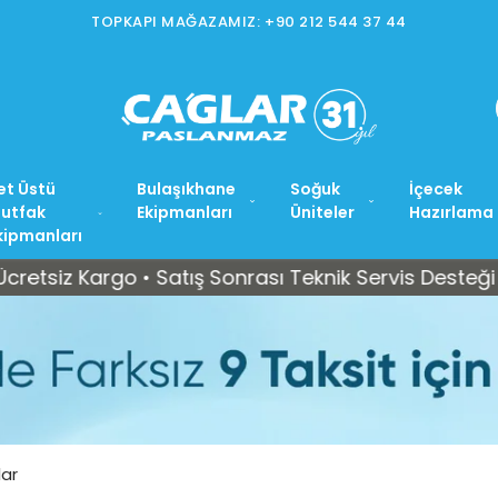
İSTOÇ MAĞAZAMIZ: +90 212 565 15 37
et Üstü
Bulaşıkhane
Soğuk
İçecek
utfak
Ekipmanları
Üniteler
Hazırlama
kipmanları
Kargo • Satış Sonrası Teknik Servis Desteği
Tüm 
ar