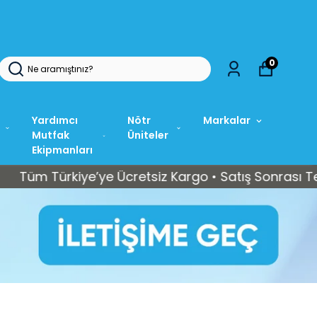
0
Yardımcı
Nötr
Markalar
Mutfak
Üniteler
Ekipmanları
Türkiye’ye Ücretsiz Kargo • Satış Sonrası Teknik Se