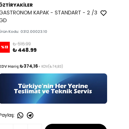
ÖZTİRYAKİLER
GASTRONOM KAPAK - STANDART - 2 /3
GD
Ürün Kodu
:
0312.00023.10
₺ 516.99
%
13
₺ 448.99
₺374,16
KDV Hariç:
+ KDV
(₺74,83)
Paylaş
: