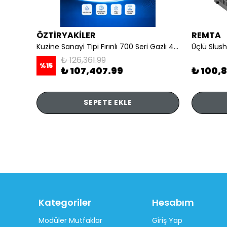
ÖZTİRYAKİLER
REMTA
li
Kuzine Sanayi Tipi Fırınlı 700 Seri Gazlı 4 Açık Ateş 80x70x85 (Lp)-2X6Kw+2X7,5Kw+6Kw Elektrikli Fırın
Üçlü Slush
₺ 126,361.99
%
15
₺ 107,407.99
₺ 100,
SEPETE EKLE
Kategoriler
Hesabım
Modüler Mutfaklar
Giriş Yap