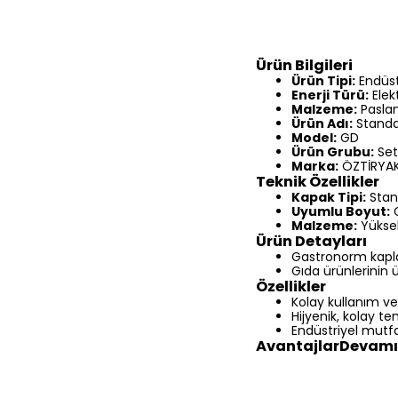
Ürün Bilgileri
Ürün Tipi:
Endüst
Enerji Türü:
Elek
Malzeme:
Paslan
Ürün Adı:
Standa
Model:
GD
Ürün Grubu:
Set
Marka:
ÖZTİRYAK
Teknik Özellikler
Kapak Tipi:
Stan
Uyumlu Boyut:
G
Malzeme:
Yüksek
Ürün Detayları
Gastronorm kapl
Gıda ürünlerinin 
Özellikler
Kolay kullanım v
Hijyenik, kolay te
Endüstriyel mutfa
AvantajlarDevamı