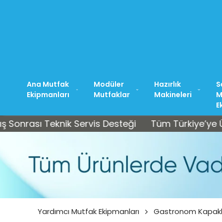
Ana Mutfak
Modüler
Hazırlık
S
Ekipmanları
Mutfaklar
Makineleri
M
E
sı Teknik Servis Desteği
Tüm Türkiye’ye Ücretsiz 
Yardımcı Mutfak Ekipmanları
Gastronom Kapakl