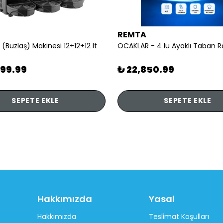
REMTA
 (Buzlaş) Makinesi 12+12+12 lt
899.99
₺ 22,850.99
SEPETE EKLE
SEPETE EKLE
Hakkımızda
Yasal
Hakkımızda
Teslimat Koşulları