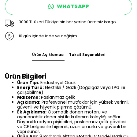
WHATSAPP
3000 TL üzeri Türkiye'nin her yerine ücretsiz kargo
10 gün içinde iade ve değişim
Ürün Açıklaması
Taksit Seçenekleri
Ürün Bilgileri
Ürün Tipi:
Endüstriyel Ocak
Enerji Türü:
Elektrikli / Gazlı (Doğalgaz veya LPG ile
çalışabilme)
Malzeme:
Paslanmaz çelik
Açıklama:
Profesyonel mutfaklar için yüksek verimli,
güvenli ve hijyenik pişirme çözümü.
Ek Açıklama:
Otomatik dönen motoru ve
ayarlanabilir döner şişi ile kullanım kolaylığı sağlar.
Dayanıklı radyan pişiricileri, paslanmaz çelik gövdesi
ve CE belgesi ile hijyenik, uzun ömürlü ve güvenli bir
yapı sunar.
Ürün Adı:
8 Radyanlı Alttan Motorlu V Model Gazlı CE