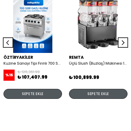
ÖZTİRYAKİLER
REMTA
Kuzine Sanayi Tipi Fırınlı 700 Seri Gazlı 4 Açık Ateş 80x70x85 (Lp)-2X6Kw+2X7,5Kw+6Kw Elektrikli Fırın
Üçlü Slush (Buzlaş) Makinesi 12+12+12 lt
₺ 126,361.99
%
15
₺ 107,407.99
₺ 100,899.99
SEPETE EKLE
SEPETE EKLE