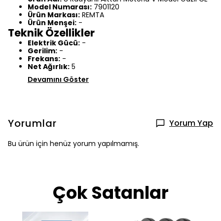
Model Numarası:
7901120
Ürün Markası:
REMTA
Ürün Menşei:
-
Teknik Özellikler
Elektrik Gücü:
-
Gerilim:
-
Frekans:
-
Net Ağırlık:
5
Devamını Göster
Yorumlar
Yorum Yap
Bu ürün için henüz yorum yapılmamış.
Çok Satanlar