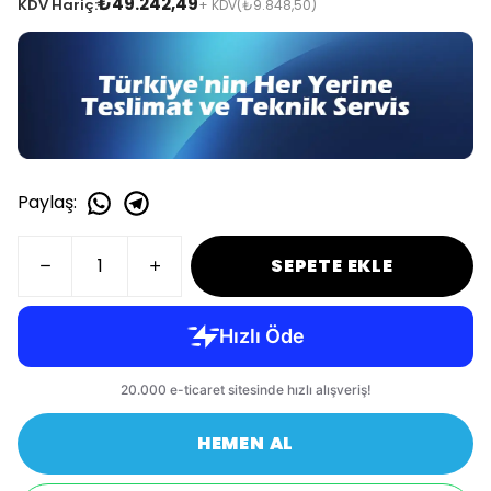
₺49.242,49
KDV Hariç:
+ KDV
(₺9.848,50)
Paylaş
:
SEPETE EKLE
HEMEN AL