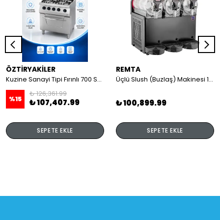
ÖZTİRYAKİLER
REMTA
Kuzine Sanayi Tipi Fırınlı 700 Seri Gazlı 4 Açık Ateş 80x70x85 (Lp)-2X6Kw+2X7,5Kw+6Kw Elektrikli Fırın
Üçlü Slush (Buzlaş) Makinesi 12+12+12 lt
₺ 126,361.99
%
15
₺ 107,407.99
₺ 100,899.99
SEPETE EKLE
SEPETE EKLE