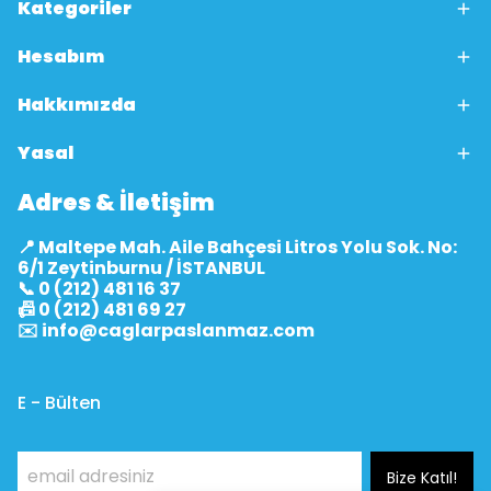
Kategoriler
Hesabım
Hakkımızda
Yasal
Adres & İletişim
📍 Maltepe Mah. Aile Bahçesi Litros Yolu Sok. No:
6/1 Zeytinburnu / İSTANBUL
📞 0 (212) 481 16 37
📠 0 (212) 481 69 27
✉️
info@caglarpaslanmaz.com
E - Bülten
Bize Katıl!