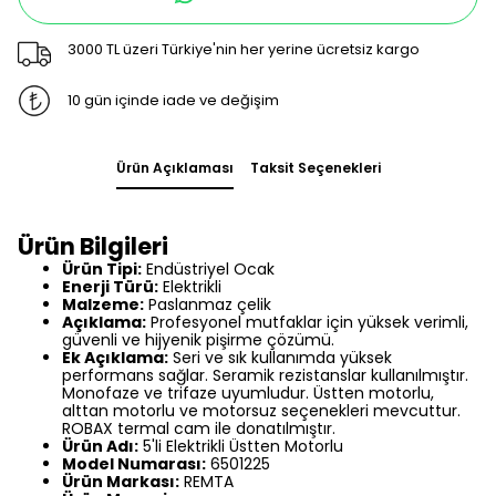
3000 TL üzeri Türkiye'nin her yerine ücretsiz kargo
10 gün içinde iade ve değişim
Ürün Açıklaması
Taksit Seçenekleri
Ürün Bilgileri
Ürün Tipi:
Endüstriyel Ocak
Enerji Türü:
Elektrikli
Malzeme:
Paslanmaz çelik
Açıklama:
Profesyonel mutfaklar için yüksek verimli,
güvenli ve hijyenik pişirme çözümü.
Ek Açıklama:
Seri ve sık kullanımda yüksek
performans sağlar. Seramik rezistanslar kullanılmıştır.
Monofaze ve trifaze uyumludur. Üstten motorlu,
alttan motorlu ve motorsuz seçenekleri mevcuttur.
ROBAX termal cam ile donatılmıştır.
Ürün Adı:
5'li Elektrikli Üstten Motorlu
Model Numarası:
6501225
Ürün Markası:
REMTA