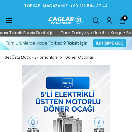
TOPKAPI MAĞAZAMIZ: +90 212 544 37 44
0
ı Teknik Servis Desteği
Tüm Türkiye’ye Ücretsiz Kargo • Satış 
Set Üstü Mutfak Ekipmanları
Döner Ocakları