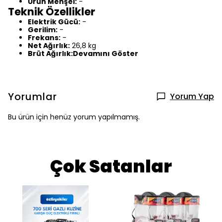
Ürün Menşei:
-
Teknik Özellikler
Elektrik Gücü:
-
Gerilim:
-
Frekans:
-
Net Ağırlık:
26,8 kg
Brüt Ağırlık:
Devamını Göster
Yorumlar
Yorum Yap
Bu ürün için henüz yorum yapılmamış.
Çok Satanlar