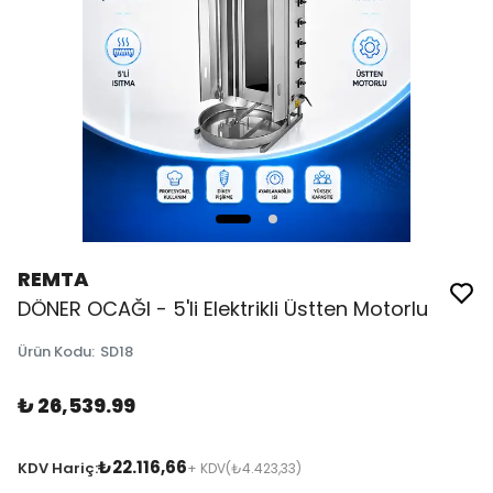
REMTA
DÖNER OCAĞI - 5'li Elektrikli Üstten Motorlu
Ürün Kodu
:
SD18
₺ 26,539.99
₺22.116,66
KDV Hariç:
+ KDV
(₺4.423,33)