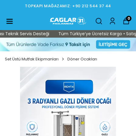
TOPKAPI MAĞAZAMIZ: +90 212 544 37 44
0
Teknik Servis Desteği
Tüm Türkiye’ye Ücretsiz Kargo • Satış So
Set Üstü Mutfak Ekipmanları
Döner Ocakları