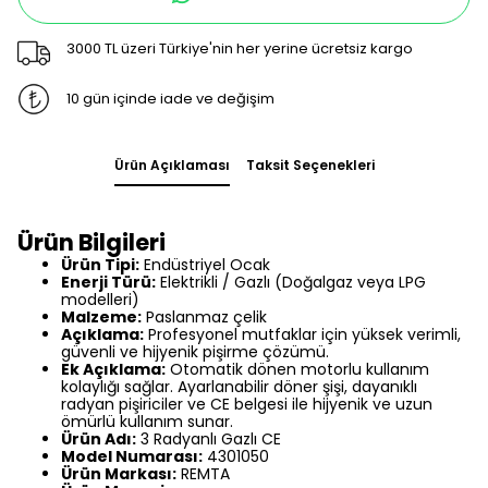
3000 TL üzeri Türkiye'nin her yerine ücretsiz kargo
10 gün içinde iade ve değişim
Ürün Açıklaması
Taksit Seçenekleri
Ürün Bilgileri
Ürün Tipi:
Endüstriyel Ocak
Enerji Türü:
Elektrikli / Gazlı (Doğalgaz veya LPG
modelleri)
Malzeme:
Paslanmaz çelik
Açıklama:
Profesyonel mutfaklar için yüksek verimli,
güvenli ve hijyenik pişirme çözümü.
Ek Açıklama:
Otomatik dönen motorlu kullanım
kolaylığı sağlar. Ayarlanabilir döner şişi, dayanıklı
radyan pişiriciler ve CE belgesi ile hijyenik ve uzun
ömürlü kullanım sunar.
Ürün Adı:
3 Radyanlı Gazlı CE
Model Numarası:
4301050
Ürün Markası:
REMTA