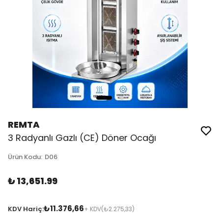
REMTA
3 Radyanlı Gazlı (CE) Döner Ocağı
Ürün Kodu
:
D06
₺ 13,651.99
₺11.376,66
KDV Hariç:
+ KDV
(₺2.275,33)