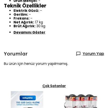
Ürün Menşei:
-
Teknik Özellikler
Elektrik Gücü:
-
Gerilim:
-
Frekans:
-
Net Ağırlık:
17 kg
Brüt Ağırlık:
30 kg
Devamını Göster
Yorumlar
Yorum Yap
Bu ürün için henüz yorum yapılmamış.
Çok Satanlar