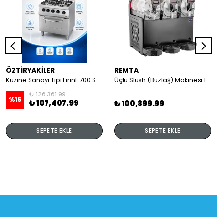
ÖZTİRYAKİLER
REMTA
Kuzine Sanayi Tipi Fırınlı 700 Seri Gazlı 4 Açık Ateş 80x70x85 (Lp)-2X6Kw+2X7,5Kw+6Kw Elektrikli Fırın
Üçlü Slush (Buzlaş) Makinesi 12+12+12 lt
₺ 126,361.99
%
15
₺ 107,407.99
₺ 100,899.99
SEPETE EKLE
SEPETE EKLE