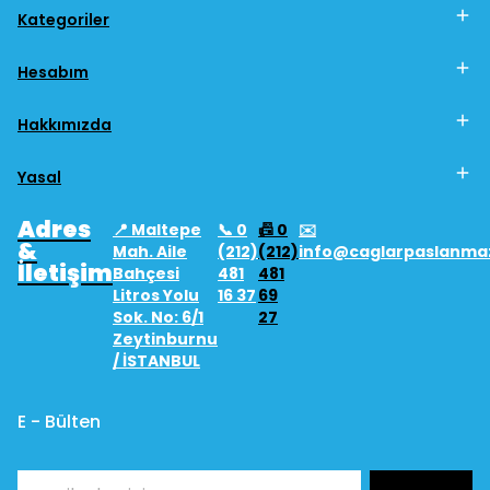
Kategoriler
Hesabım
Hakkımızda
Yasal
Adres
📍 Maltepe
📞 0
📠 0
✉️
&
Mah. Aile
(212)
(212)
info@caglarpaslanma
İletişim
Bahçesi
481
481
Litros Yolu
16 37
69
Sok. No: 6/1
27
Zeytinburnu
/ İSTANBUL
E - Bülten