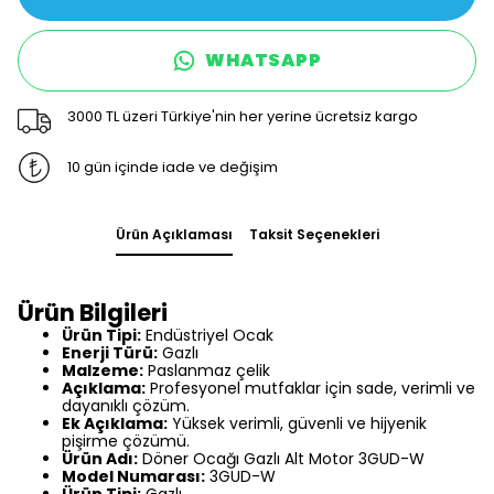
WHATSAPP
3000 TL üzeri Türkiye'nin her yerine ücretsiz kargo
10 gün içinde iade ve değişim
Ürün Açıklaması
Taksit Seçenekleri
Ürün Bilgileri
Ürün Tipi:
Endüstriyel Ocak
Enerji Türü:
Gazlı
Malzeme:
Paslanmaz çelik
Açıklama:
Profesyonel mutfaklar için sade, verimli ve
dayanıklı çözüm.
Ek Açıklama:
Yüksek verimli, güvenli ve hijyenik
pişirme çözümü.
Ürün Adı:
Döner Ocağı Gazlı Alt Motor 3GUD-W
Model Numarası:
3GUD-W
Ürün Tipi:
Gazlı