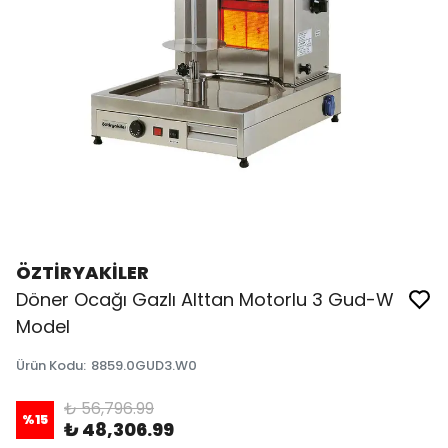
ÖZTİRYAKİLER
Döner Ocağı Gazlı Alttan Motorlu 3 Gud-W
Model
Ürün Kodu
:
8859.0GUD3.W0
₺ 56,796.99
%
15
₺ 48,306.99