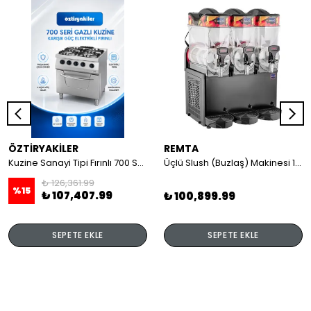
ÖZTİRYAKİLER
REMTA
Kuzine Sanayi Tipi Fırınlı 700 Seri Gazlı 4 Açık Ateş 80x70x85 (Lp)-2X6Kw+2X7,5Kw+6Kw Elektrikli Fırın
Üçlü Slush (Buzlaş) Makinesi 12+12+12 lt
₺ 126,361.99
%
15
₺ 107,407.99
₺ 100,899.99
SEPETE EKLE
SEPETE EKLE