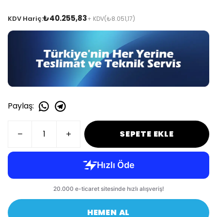
₺40.255,83
KDV Hariç:
+ KDV
(₺8.051,17)
Paylaş
:
SEPETE EKLE
HEMEN AL