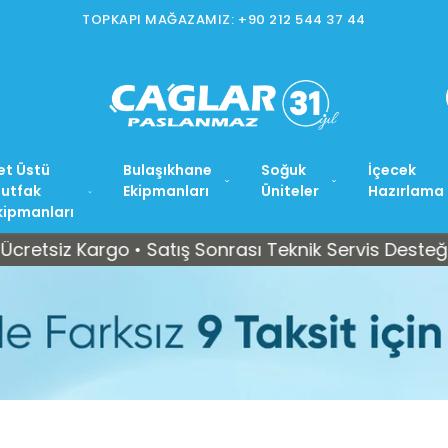
İSTOÇ MAĞAZAMIZ: +90 212 565 15 37
et Üstü
Bulaşıkhane
Soğuk
İçecek
utfak
Ekipmanları
Üniteler
Hazırlama
kipmanları
Kargo • Satış Sonrası Teknik Servis Desteği
Tüm 