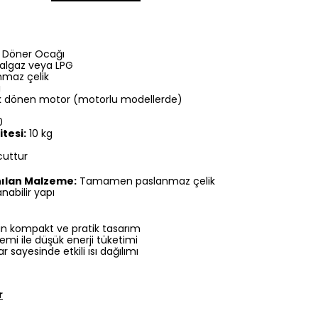
i Döner Ocağı
lgaz veya LPG
maz çelik
ı
 dönen motor (motorlu modellerde)
0
tesi:
10 kg
uttur
ılan Malzeme:
Tamamen paslanmaz çelik
nabilir yapı
için kompakt ve pratik tasarım
temi ile düşük enerji tüketimi
r sayesinde etkili ısı dağılımı
r