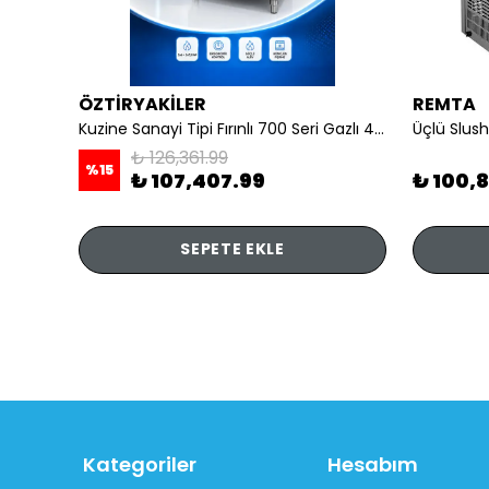
ÖZTİRYAKİLER
REMTA
li
Kuzine Sanayi Tipi Fırınlı 700 Seri Gazlı 4 Açık Ateş 80x70x85 (Lp)-2X6Kw+2X7,5Kw+6Kw Elektrikli Fırın
Üçlü Slush
₺ 126,361.99
%
15
₺ 107,407.99
₺ 100,
SEPETE EKLE
Kategoriler
Hesabım