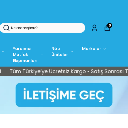
0
Yardımcı
Nötr
Markalar
Mutfak
Üniteler
Ekipmanları
Türkiye’ye Ücretsiz Kargo • Satış Sonrası Teknik Se