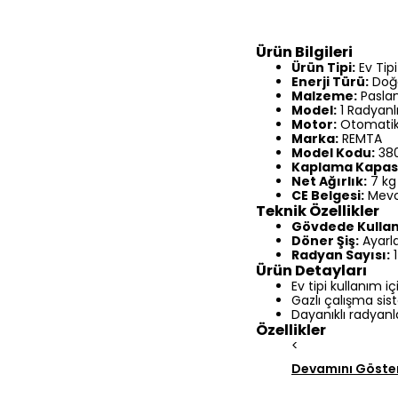
Ürün Bilgileri
Ürün Tipi:
Ev Tip
Enerji Türü:
Doğa
Malzeme:
Paslan
Model:
1 Radyanl
Motor:
Otomatik
Marka:
REMTA
Model Kodu:
38
Kaplama Kapasi
Net Ağırlık:
7 kg
CE Belgesi:
Mevc
Teknik Özellikler
Gövdede Kullan
Döner Şiş:
Ayarla
Radyan Sayısı:
1
Ürün Detayları
Ev tipi kullanım 
Gazlı çalışma sis
Dayanıklı radyanla
Özellikler
<
Devamını Göste