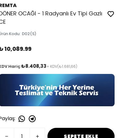
REMTA
DÖNER OCAĞI - 1 Radyanlı Ev Tipi Gazlı
CE
Ürün Kodu
:
D02(S)
₺ 10,089.99
₺8.408,33
KDV Hariç:
+ KDV
(₺1.681,66)
Paylaş
:
SEPETE EKLE