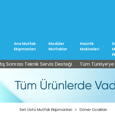
Ana Mutfak
Modüler
Hazırlık
S
Ekipmanları
Mutfaklar
Makineleri
M
E
sı Teknik Servis Desteği
Tüm Türkiye’ye Ücretsiz 
Set Üstü Mutfak Ekipmanları
Döner Ocakları