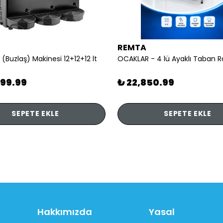
REMTA
 (Buzlaş) Makinesi 12+12+12 lt
899.99
₺ 22,850.99
SEPETE EKLE
SEPETE EKLE
Hakkımızda
Yasal