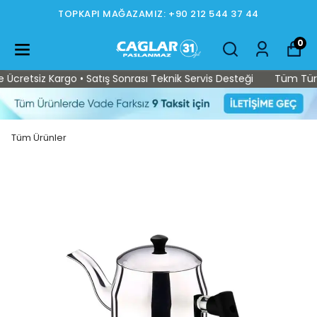
TOPKAPI MAĞAZAMIZ: +90 212 544 37 44
0
retsiz Kargo • Satış Sonrası Teknik Servis Desteği
Tüm Türkiye
Tüm Ürünler