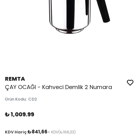
REMTA
ÇAY OCAĞI - Kahveci Demlik 2 Numara
Ürün Kodu
:
CD2
₺ 1,009.99
₺841,66
KDV Hariç:
+ KDV
(₺168,33)