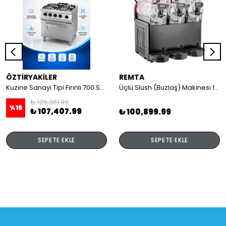
ÖZTİRYAKİLER
REMTA
Kuzine Sanayi Tipi Fırınlı 700 Seri Gazlı 4 Açık Ateş 80x70x85 (Lp)-2X6Kw+2X7,5Kw+6Kw Elektrikli Fırın
Üçlü Slush (Buzlaş) Makinesi 12+12+12 lt
₺ 126,361.99
%
15
₺ 107,407.99
₺ 100,899.99
SEPETE EKLE
SEPETE EKLE