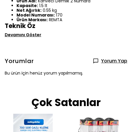
Ürün Adı:
Kahveci Demlik 2 Numara
Kapasite:
1.5 lt
Net Ağırlık:
0.55 kg
Model Numarası:
170
Ürün Markası:
REMTA
Teknik Öz
Devamını Göster
Yorumlar
Yorum Yap
Bu ürün için henüz yorum yapılmamış.
Çok Satanlar