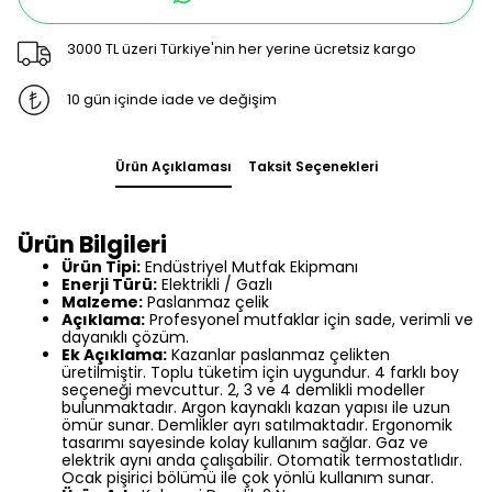
3000 TL üzeri Türkiye'nin her yerine ücretsiz kargo
10 gün içinde iade ve değişim
Ürün Açıklaması
Taksit Seçenekleri
Ürün Bilgileri
Ürün Tipi:
Endüstriyel Mutfak Ekipmanı
Enerji Türü:
Elektrikli / Gazlı
Malzeme:
Paslanmaz çelik
Açıklama:
Profesyonel mutfaklar için sade, verimli ve
dayanıklı çözüm.
Ek Açıklama:
Kazanlar paslanmaz çelikten
üretilmiştir. Toplu tüketim için uygundur. 4 farklı boy
seçeneği mevcuttur. 2, 3 ve 4 demlikli modeller
bulunmaktadır. Argon kaynaklı kazan yapısı ile uzun
ömür sunar. Demlikler ayrı satılmaktadır. Ergonomik
tasarımı sayesinde kolay kullanım sağlar. Gaz ve
elektrik aynı anda çalışabilir. Otomatik termostatlıdır.
Ocak pişirici bölümü ile çok yönlü kullanım sunar.