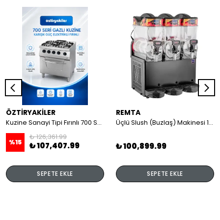
ÖZTİRYAKİLER
REMTA
Kuzine Sanayi Tipi Fırınlı 700 Seri Gazlı 4 Açık Ateş 80x70x85 (Lp)-2X6Kw+2X7,5Kw+6Kw Elektrikli Fırın
Üçlü Slush (Buzlaş) Makinesi 12+12+12 lt
₺ 126,361.99
%
15
₺ 107,407.99
₺ 100,899.99
SEPETE EKLE
SEPETE EKLE