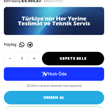
₺5.855,83
KDV Hariç:
+ KDV
(₺1.171,17)
Paylaş
:
SEPETE EKLE
HEMEN AL