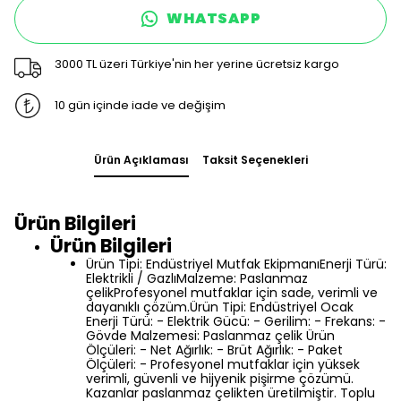
WHATSAPP
3000 TL üzeri Türkiye'nin her yerine ücretsiz kargo
10 gün içinde iade ve değişim
Ürün Açıklaması
Taksit Seçenekleri
Ürün Bilgileri
Ürün Bilgileri
Ürün Tipi: Endüstriyel Mutfak EkipmanıEnerji Türü:
Elektrikli / GazlıMalzeme: Paslanmaz
çelikProfesyonel mutfaklar için sade, verimli ve
dayanıklı çözüm.Ürün Tipi: Endüstriyel Ocak
Enerji Türü: - Elektrik Gücü: - Gerilim: - Frekans: -
Gövde Malzemesi: Paslanmaz çelik Ürün
Ölçüleri: - Net Ağırlık: - Brüt Ağırlık: - Paket
Ölçüleri: - Profesyonel mutfaklar için yüksek
verimli, güvenli ve hijyenik pişirme çözümü.
Kazanlar paslanmaz çelikten üretilmiştir. Toplu