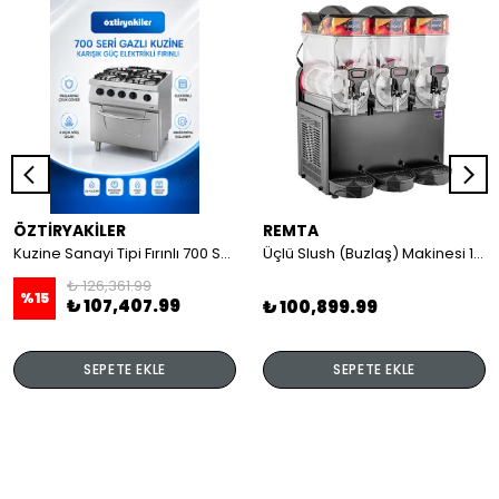
ÖZTİRYAKİLER
REMTA
Kuzine Sanayi Tipi Fırınlı 700 Seri Gazlı 4 Açık Ateş 80x70x85 (Lp)-2X6Kw+2X7,5Kw+6Kw Elektrikli Fırın
Üçlü Slush (Buzlaş) Makinesi 12+12+12 lt
₺ 126,361.99
%
15
₺ 107,407.99
₺ 100,899.99
SEPETE EKLE
SEPETE EKLE