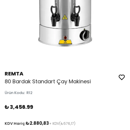
REMTA
80 Bardak Standart Çay Makinesi
Ürün Kodu
:
R12
₺ 3,456.99
₺2.880,83
KDV Hariç:
+ KDV
(₺576,17)