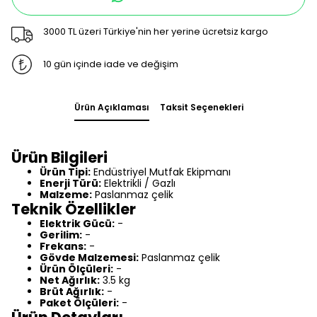
3000 TL üzeri Türkiye'nin her yerine ücretsiz kargo
10 gün içinde iade ve değişim
Ürün Açıklaması
Taksit Seçenekleri
Ürün Bilgileri
Ürün Tipi:
Endüstriyel Mutfak Ekipmanı
Enerji Türü:
Elektrikli / Gazlı
Malzeme:
Paslanmaz çelik
Teknik Özellikler
Elektrik Gücü:
-
Gerilim:
-
Frekans:
-
Gövde Malzemesi:
Paslanmaz çelik
Ürün Ölçüleri:
-
Net Ağırlık:
3.5 kg
Brüt Ağırlık:
-
Paket Ölçüleri:
-