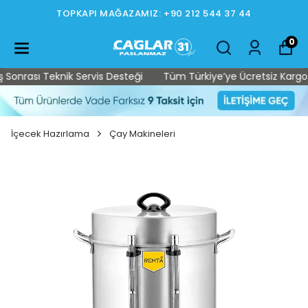
TOPKAPI MAĞAZAMIZ: +90 212 544 37 44
0
onrası Teknik Servis Desteği
Tüm Türkiye’ye Ücretsiz Kargo • S
İçecek Hazırlama
Çay Makineleri