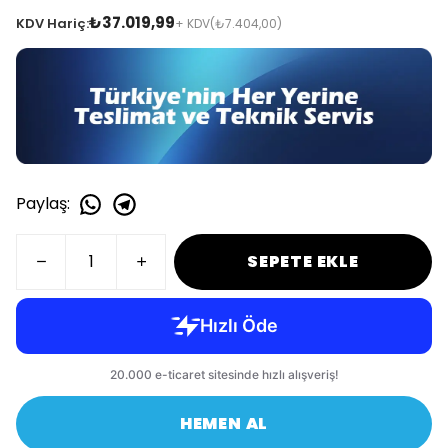
₺37.019,99
KDV Hariç:
+ KDV
(₺7.404,00)
Paylaş
:
SEPETE EKLE
HEMEN AL