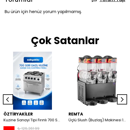
Bu ürün için henüz yorum yapılmamış.
Çok Satanlar
ÖZTİRYAKİLER
REMTA
Kuzine Sanayi Tipi Fırınlı 700 Seri Gazlı 4 Açık Ateş 80x70x85 (Lp)-2X6Kw+2X7,5Kw+6Kw Elektrikli Fırın
Üçlü Slush (Buzlaş) Makinesi 12+12+12 lt
₺ 126,361.99