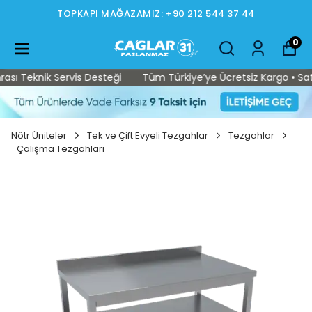
TOPKAPI MAĞAZAMIZ: +90 212 544 37 44
0
ı Teknik Servis Desteği
Tüm Türkiye’ye Ücretsiz Kargo • Satış 
Nötr Üniteler
Tek ve Çift Evyeli Tezgahlar
Tezgahlar
Çalışma Tezgahları