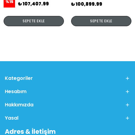
%
15
₺ 107,407.99
₺ 100,899.99
SEPETE EKLE
SEPETE EKLE
Kategoriler
Hesabım
Hakkımızda
Yasal
Adres & İletişim