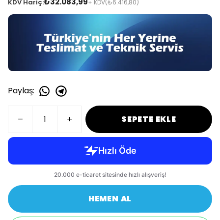
₺32.083,99
KDV Hariç:
+ KDV
(₺6.416,80)
Paylaş
:
SEPETE EKLE
HEMEN AL