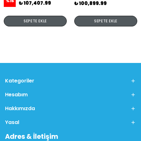
%
15
₺ 107,407.99
₺ 100,899.99
SEPETE EKLE
SEPETE EKLE
Kategoriler
Hesabım
Hakkımızda
Yasal
Adres & İletişim