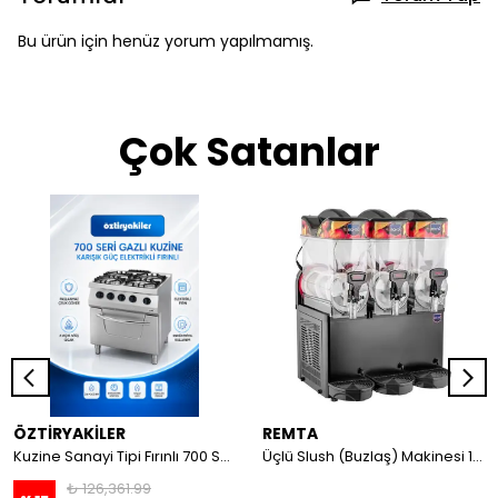
Bu ürün için henüz yorum yapılmamış.
Çok Satanlar
ÖZTİRYAKİLER
REMTA
Kuzine Sanayi Tipi Fırınlı 700 Seri Gazlı 4 Açık Ateş 80x70x85 (Lp)-2X6Kw+2X7,5Kw+6Kw Elektrikli Fırın
Üçlü Slush (Buzlaş) Makinesi 12+12+12 lt
₺ 126,361.99