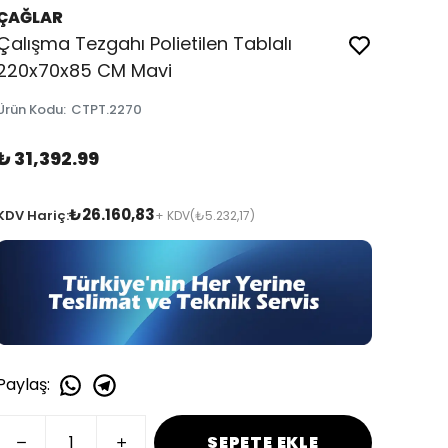
ÇAĞLAR
Çalışma Tezgahı Polietilen Tablalı
220x70x85 CM Mavi
Ürün Kodu
:
CTPT.2270
₺ 31,392.99
₺26.160,83
KDV Hariç:
+ KDV
(₺5.232,17)
Paylaş
:
SEPETE EKLE