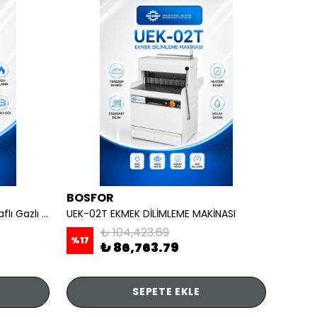
BOSFOR
REMT
OCAKLAR - 4 lü Ayaklı Taban Raflı Gazlı CE
UEK-02T EKMEK DİLİMLEME MAKİNASI
₺ 104,423.69
%
17
₺ 86,763.79
₺ 7,
SEPETE EKLE