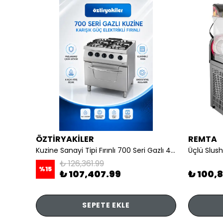
ÖZTİRYAKİLER
REMTA
li
Kuzine Sanayi Tipi Fırınlı 700 Seri Gazlı 4 Açık Ateş 80x70x85 (Lp)-2X6Kw+2X7,5Kw+6Kw Elektrikli Fırın
Üçlü Slush
₺ 126,361.99
%
15
₺ 107,407.99
₺ 100,
SEPETE EKLE