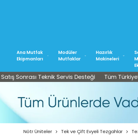
Ana Mutfak
Modüler
Hazırlık
S
Ekipmanları
Mutfaklar
Makineleri
M
E
onrası Teknik Servis Desteği
Tüm Türkiye’ye Ücre
Nötr Üniteler
Tek ve Çift Evyeli Tezgahlar
Te