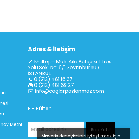
Adres & İletişim
📍 Maltepe Mah. Aile Bahçesi Litros
Yolu Sok. No: 6/1 Zeytinburnu /
İSTANBUL
📞 0 (212) 481 16 37
📠 0 (212) 481 69 27
✉️
info@caglarpaslanmaz.com
arı
mesi
E - Bülten
mu
 Onay Metni
Bize Katıl!
Alışveriş deneyiminizi iyileştirmek için