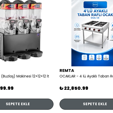
REMTA
 (Buzlaş) Makinesi 12+12+12 lt
899.99
₺ 22,850.99
SEPETE EKLE
SEPETE EKLE