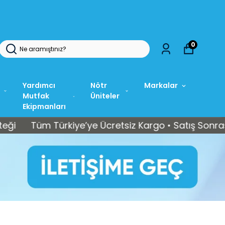
0
Yardımcı
Nötr
Markalar
Mutfak
Üniteler
Ekipmanları
Tüm Türkiye’ye Ücretsiz Kargo • Satış Sonrası Tekni