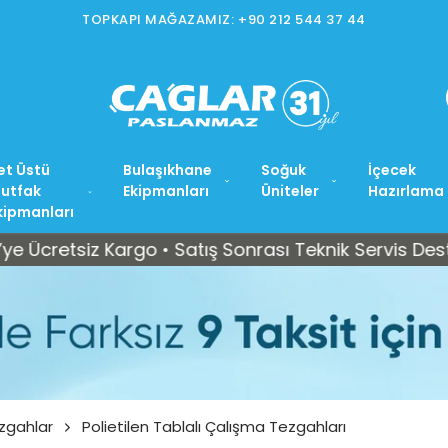
TOPKAPI MAĞAZAMIZ: +90 212 544 37 44
et Üstü
Bulaşıkhane
Soğuk
İçecek
utfak
Ekipmanları
Üniteler
Hazırlama
kipmanları
tsiz Kargo • Satış Sonrası Teknik Servis Desteği
zgahlar
Polietilen Tablalı Çalışma Tezgahları