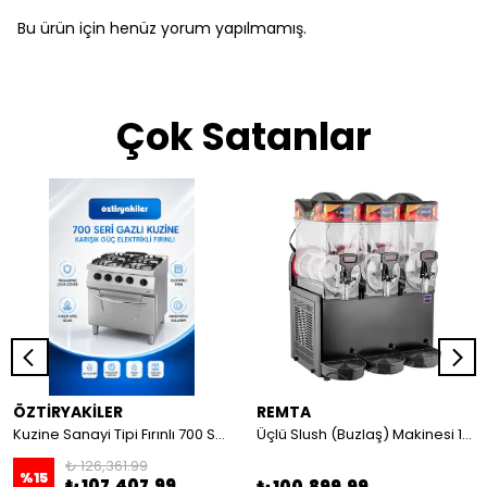
Bu ürün için henüz yorum yapılmamış.
Çok Satanlar
ÖZTİRYAKİLER
REMTA
Kuzine Sanayi Tipi Fırınlı 700 Seri Gazlı 4 Açık Ateş 80x70x85 (Lp)-2X6Kw+2X7,5Kw+6Kw Elektrikli Fırın
Üçlü Slush (Buzlaş) Makinesi 12+12+12 lt
₺ 126,361.99
%
15
₺ 107,407.99
₺ 100,899.99