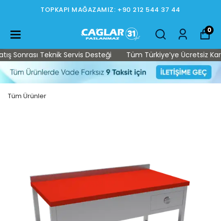
TOPKAPI MAĞAZAMIZ: +90 212 544 37 44
0
ş Sonrası Teknik Servis Desteği
Tüm Türkiye’ye Ücretsiz Kargo 
Tüm Ürünler