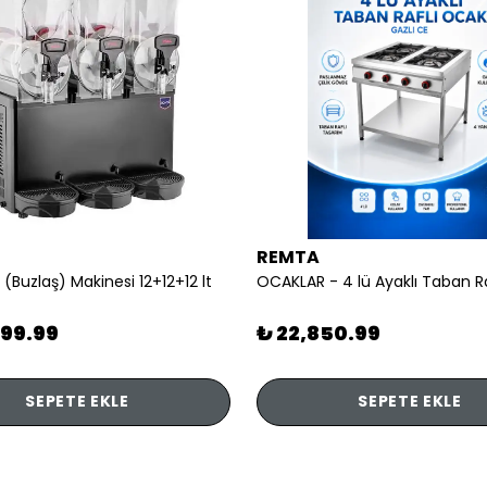
REMTA
 (Buzlaş) Makinesi 12+12+12 lt
899.99
₺ 22,850.99
SEPETE EKLE
SEPETE EKLE