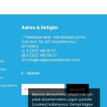
Adres & İletişim
📍 Maltepe Mah. Aile Bahçesi Litros
Yolu Sok. No: 6/1 Zeytinburnu /
İSTANBUL
📞 0 (212) 481 16 37
📠 0 (212) 481 69 27
✉️
info@caglarpaslanmaz.com
arı
mesi
E - Bülten
mu
 Onay Metni
Bize Katıl!
Alışveriş deneyiminizi iyileştirmek için
yasal düzenlemelere uygun çerezler
(cookies) kullanıyoruz. Detaylı bilgiye