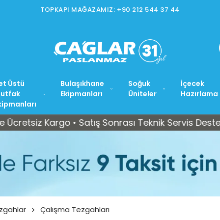
et Üstü
Bulaşıkhane
Soğuk
İçecek
utfak
Ekipmanları
Üniteler
Hazırlama
kipmanları
iz Kargo • Satış Sonrası Teknik Servis Desteği
T
zgahlar
Çalışma Tezgahları