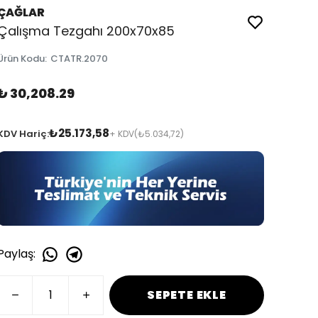
ÇAĞLAR
Çalışma Tezgahı 200x70x85
Ürün Kodu
:
CTATR.2070
₺ 30,208.29
₺25.173,58
KDV Hariç:
+ KDV
(₺5.034,72)
Paylaş
:
SEPETE EKLE