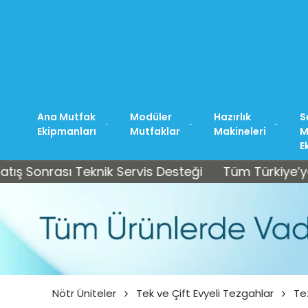
ZAMIZ: +90 212 544 37 44
Ana Mutfak
Modüler
Hazırlık
S
Ekipmanları
Mutfaklar
Makineleri
M
E
nrası Teknik Servis Desteği
Tüm Türkiye’ye Ücrets
Nötr Üniteler
Tek ve Çift Evyeli Tezgahlar
Te