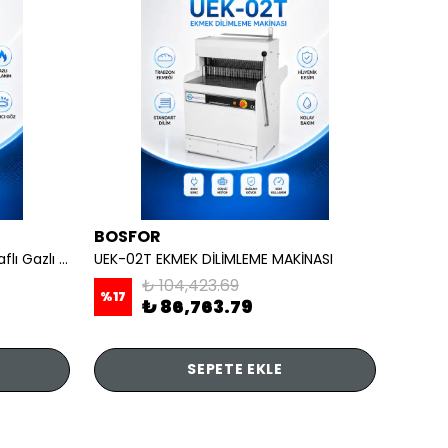
BOSFOR
REMT
OCAKLAR - 4 lü Ayaklı Taban Raflı Gazlı CE
UEK-02T EKMEK DİLİMLEME MAKİNASI
₺ 104,423.69
%
17
₺ 86,763.79
₺ 7,
SEPETE EKLE