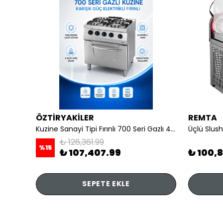
ÖZTİRYAKİLER
REMTA
li
Kuzine Sanayi Tipi Fırınlı 700 Seri Gazlı 4 Açık Ateş 80x70x85 (Lp)-2X6Kw+2X7,5Kw+6Kw Elektrikli Fırın
Üçlü Slush
₺ 126,361.99
%
15
₺ 107,407.99
₺ 100,
SEPETE EKLE