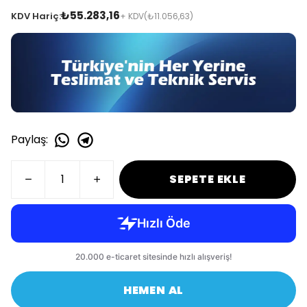
₺55.283,16
KDV Hariç:
+ KDV
(₺11.056,63)
Paylaş
:
SEPETE EKLE
HEMEN AL