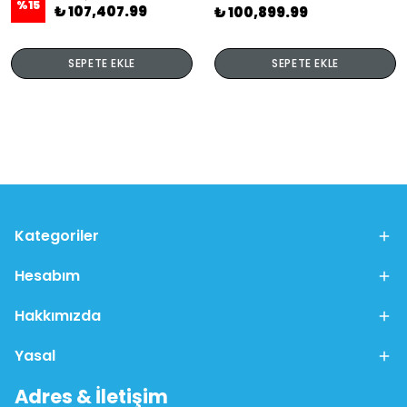
%
15
₺ 107,407.99
₺ 100,899.99
SEPETE EKLE
SEPETE EKLE
Kategoriler
Hesabım
Hakkımızda
Yasal
Adres & İletişim