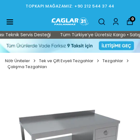
TOPKAPI MAĞAZAMIZ: +90 212 544 37 44
0
Teknik Servis Desteği
Tüm Türkiye’ye Ücretsiz Kargo • Satış So
Nötr Üniteler
Tek ve Çift Evyeli Tezgahlar
Tezgahlar
Çalışma Tezgahları