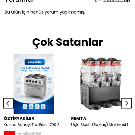
Bu ürün için henüz yorum yapılmamış.
Çok Satanlar
ÖZTİRYAKİLER
REMTA
Kuzine Sanayi Tipi Fırınlı 700 Seri Gazlı 4 Açık Ateş 80x70x85 (Lp)-2X6Kw+2X7,5Kw+6Kw Elektrikli Fırın
Üçlü Slush (Buzlaş) Makinesi 12+12+12 lt
₺ 126,361.99