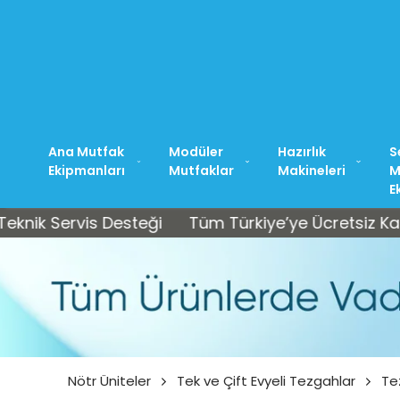
Ana Mutfak
Modüler
Hazırlık
S
Ekipmanları
Mutfaklar
Makineleri
M
E
Servis Desteği
Tüm Türkiye’ye Ücretsiz Kargo • Sa
Nötr Üniteler
Tek ve Çift Evyeli Tezgahlar
Te