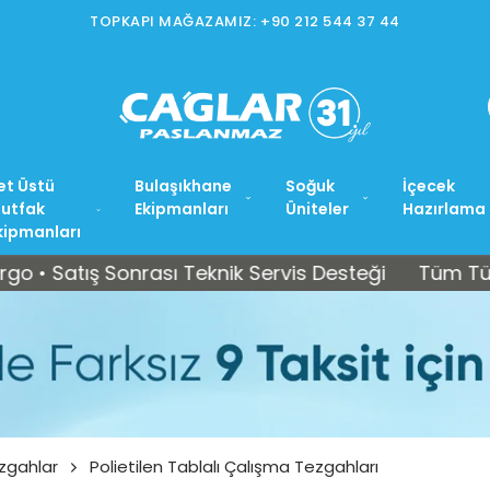
TOPKAPI MAĞAZAMIZ: +90 212 544 37 44
et Üstü
Bulaşıkhane
Soğuk
İçecek
utfak
Ekipmanları
Üniteler
Hazırlama
kipmanları
tış Sonrası Teknik Servis Desteği
Tüm Türkiye’ye
zgahlar
Polietilen Tablalı Çalışma Tezgahları