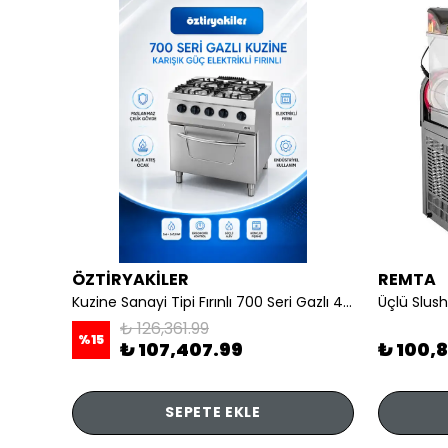
ÖZTİRYAKİLER
REMTA
li
Kuzine Sanayi Tipi Fırınlı 700 Seri Gazlı 4 Açık Ateş 80x70x85 (Lp)-2X6Kw+2X7,5Kw+6Kw Elektrikli Fırın
Üçlü Slush
₺ 126,361.99
%
15
₺ 107,407.99
₺ 100,
SEPETE EKLE