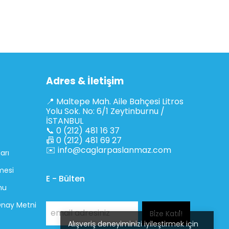
Adres & İletişim
📍 Maltepe Mah. Aile Bahçesi Litros
Yolu Sok. No: 6/1 Zeytinburnu /
İSTANBUL
📞 0 (212) 481 16 37
📠 0 (212) 481 69 27
✉️
info@caglarpaslanmaz.com
arı
mesi
E - Bülten
mu
 Onay Metni
Bize Katıl!
Alışveriş deneyiminizi iyileştirmek için