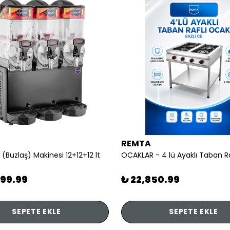
REMTA
 (Buzlaş) Makinesi 12+12+12 lt
899.99
₺ 22,850.99
SEPETE EKLE
SEPETE EKLE