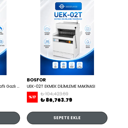
BOSFOR
REMT
OCAKLAR - 4 lü Ayaklı Taban Raflı Gazlı CE
UEK-02T EKMEK DİLİMLEME MAKİNASI
₺ 104,423.69
%
17
₺ 86,763.79
₺ 7,
SEPETE EKLE