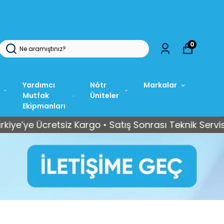
0
Yardımcı
Nötr
Markalar
Mutfak
Üniteler
Ekipmanları
 Ücretsiz Kargo • Satış Sonrası Teknik Servis Deste