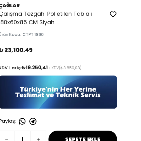
ÇAĞLAR
Çalışma Tezgahı Polietilen Tablalı
180x60x85 CM Siyah
Ürün Kodu
:
CTPT.1860
₺ 23,100.49
₺19.250,41
KDV Hariç:
+ KDV
(₺3.850,08)
Paylaş
:
SEPETE EKLE