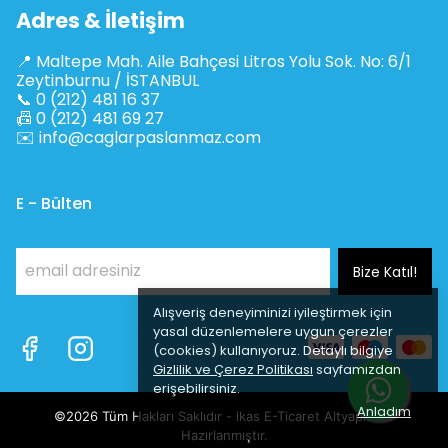
Adres & İletişim
📍 Maltepe Mah. Aile Bahçesi Litros Yolu Sok. No: 6/1
Zeytinburnu / İSTANBUL
📞 0 (212) 481 16 37
📠 0 (212) 481 69 27
✉️
info@caglarpaslanmaz.com
E - Bülten
Bize Katıl!
Alışveriş deneyiminizi iyileştirmek için
yasal düzenlemelere uygun çerezler
(cookies) kullanıyoruz. Detaylı bilgiye
Gizlilik ve Çerez Politikası
sayfamızdan
erişebilirsiniz.
Anladım
©2026 Tüm Hakları Saklıdır - ikas E-Ticaret
Altyapısı ile
Hazırlanmıştır.