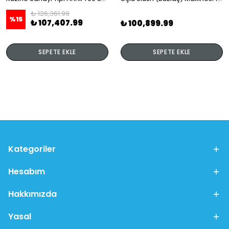
₺ 126,361.99
%
15
₺ 107,407.99
₺ 100,899.99
SEPETE EKLE
SEPETE EKLE
Kategoriler
Hesabım
Hakkımızda
Yasal