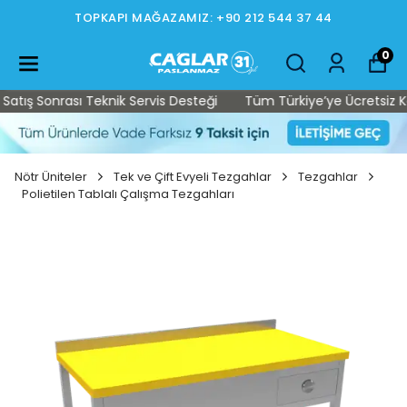
TOPKAPI MAĞAZAMIZ: +90 212 544 37 44
0
tış Sonrası Teknik Servis Desteği
Tüm Türkiye’ye Ücretsiz Karg
Nötr Üniteler
Tek ve Çift Evyeli Tezgahlar
Tezgahlar
Polietilen Tablalı Çalışma Tezgahları