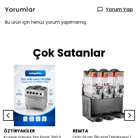
Yorumlar
Yorum Yap
Bu ürün için henüz yorum yapılmamış.
Çok Satanlar
ÖZTİRYAKİLER
REMTA
Kuzine Sanayi Tipi Fırınlı 700 Seri Gazlı 4 Açık Ateş 80x70x85 (Lp)-2X6Kw+2X7,5Kw+6Kw Elektrikli Fırın
Üçlü Slush (Buzlaş) Makinesi 12+12+12 lt