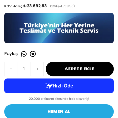
₺23.692,83
KDV Hariç:
+ KDV
(₺4.738,56)
Paylaş
:
SEPETE EKLE
HEMEN AL