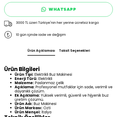
WHATSAPP
3000 TL üzeri Türkiye'nin her yerine ücretsiz kargo
10 gün içinde iade ve değişim
Ürün Açıklaması
Taksit Seçenekleri
Ürün Bilgileri
Ürün Tipi:
Elektrikli Buz Makinesi
Enerji Türü:
Elektrikli
Malzeme:
Paslanmaz çelik
Açıklama:
Profesyonel mutfaklar için sade, verimli ve
dayanıklı çözüm.
Ek Açıklama:
Yüksek verimli, güvenli ve hijyenik buz
üretim çözümü.
Ürün Adı:
Buz Makinesi
Ürün Markası:
Ozti
Ürün Menşei:
İtalya