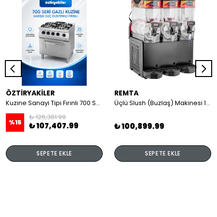
ÖZTİRYAKİLER
REMTA
Kuzine Sanayi Tipi Fırınlı 700 Seri Gazlı 4 Açık Ateş 80x70x85 (Lp)-2X6Kw+2X7,5Kw+6Kw Elektrikli Fırın
Üçlü Slush (Buzlaş) Makinesi 12+12+12 lt
₺ 126,361.99
%
15
₺ 107,407.99
₺ 100,899.99
SEPETE EKLE
SEPETE EKLE