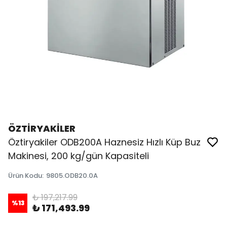
ÖZTİRYAKİLER
Öztiryakiler ODB200A Haznesiz Hızlı Küp Buz
Makinesi, 200 kg/gün Kapasiteli
Ürün Kodu
:
9805.ODB20.0A
₺ 197,217.99
%
13
₺ 171,493.99