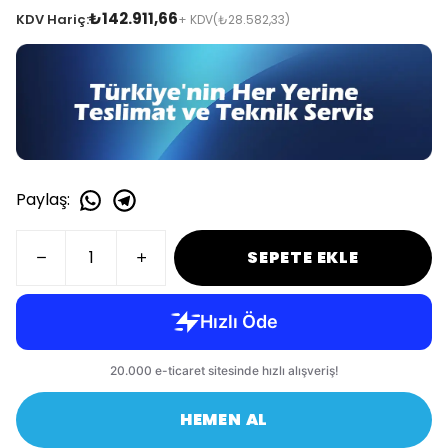
₺142.911,66
KDV Hariç:
+ KDV
(₺28.582,33)
Paylaş
:
SEPETE EKLE
HEMEN AL